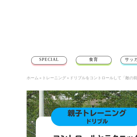
SPECIAL
食育
サッ
ホーム
»
トレーニング
»
ドリブルをコントロールして「敵の