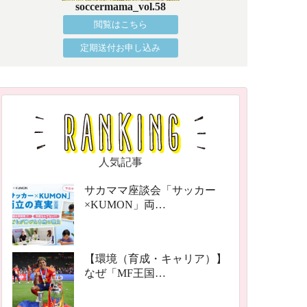
soccermama_vol.58
閲覧はこちら
定期送付お申し込み
人気記事
サカママ座談会「サッカー
×KUMON」両…
【環境（育成・キャリア）】
なぜ「MF王国…