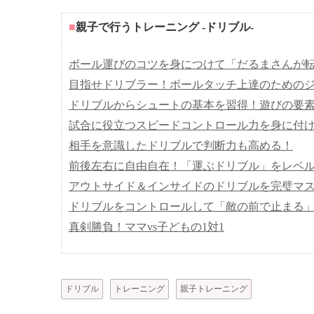
■
親子で行うトレーニング -ドリブル-
ボール運びのコツを身につけて「だるまさんが
目指せドリブラー！ボールタッチ上達のための
ドリブルからシュートの基本を習得！遊びの要
試合に役立つスピードコントロール力を身に付
相手を意識したドリブルで判断力も高める！
前後左右に自由自在！「運ぶドリブル」をレベ
アウトサイド＆インサイドのドリブルを完璧マ
ドリブルをコントロールして「敵の前で止まる
真剣勝負！ママvs子どもの1対1
ドリブル
トレーニング
親子トレーニング