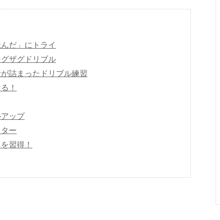
転んだ」にトライ
ジグザグドリブル
素が詰まったドリブル練習
ける！
ルアップ
スター
」を習得！