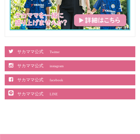
サカママ公式
Twitter
サカママ公式
instagram
サカママ公式
facebook
サカママ公式
LINE