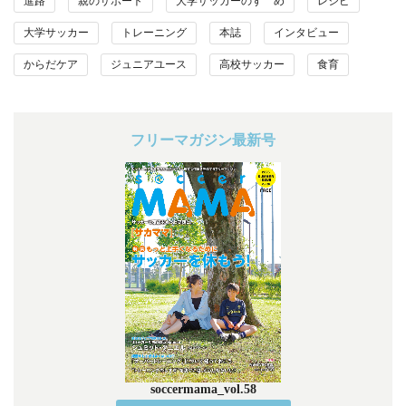
進路
親のサポート
大学サッカーのすゝめ
レシピ
大学サッカー
トレーニング
本誌
インタビュー
からだケア
ジュニアユース
高校サッカー
食育
フリーマガジン最新号
soccermama_vol.58