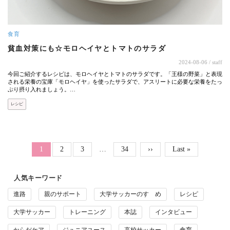
食育
貧血対策にも☆モロヘイヤとトマトのサラダ
2024-08-06
/ staff
今回ご紹介するレシピは、モロヘイヤとトマトのサラダです。「王様の野菜」と表現
される栄養の宝庫「モロヘイヤ」を使ったサラダで、アスリートに必要な栄養をたっ
ぷり摂り入れましょう。…
レシピ
ページ送り
Page
Page
Page
カレントページ
1
2
3
…
34
次ページ
››
最終ページ
Last »
人気キーワード
進路
親のサポート
大学サッカーのすゝめ
レシピ
大学サッカー
トレーニング
本誌
インタビュー