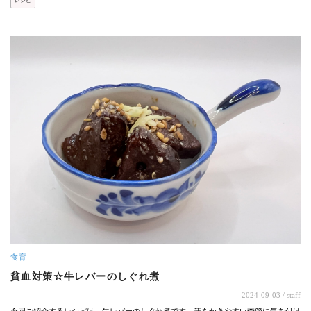
レシピ
食育
貧血対策☆牛レバーのしぐれ煮
2024-09-03
/ staff