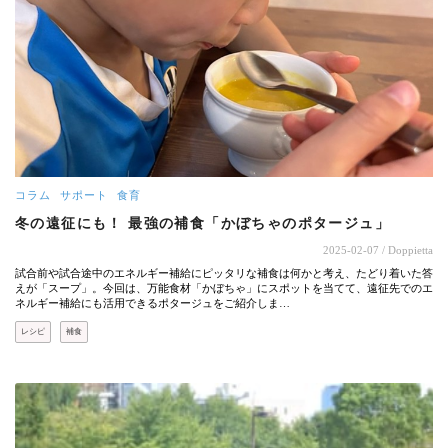
コラム
サポート
食育
冬の遠征にも！ 最強の補食「かぼちゃのポタージュ」
2025-02-07
/ Doppietta
試合前や試合途中のエネルギー補給にピッタリな補食は何かと考え、たどり着いた答
えが「スープ」。今回は、万能食材「かぼちゃ」にスポットを当てて、遠征先でのエ
ネルギー補給にも活用できるポタージュをご紹介しま…
レシピ
補食