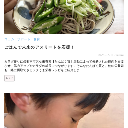
コラム
サポート
食育
ごはんで未来のアスリートを応援！
2025-02-11
/ izumi
カラダ作りに必要不可欠な栄養素【たんぱく質】運動によって分解された筋肉を回復
させ、筋力アップやカラダの成長につながります。そんなたんぱく質と、他の栄養素
も一緒に摂取できるラクうま栄養レシピをご紹介しま…
レシピ