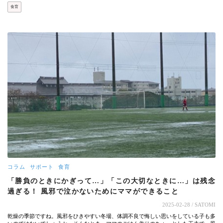
食育
コラム
サポート
食育
「勝負のときにかぎって…」「この大切なときに…」は残念
過ぎる！ 風邪で泣かないためにママができること
2025-02-28
/ SATOMI
乾燥の季節ですね。風邪をひきやすい冬場、体調不良で悔しい思いをしている子も多