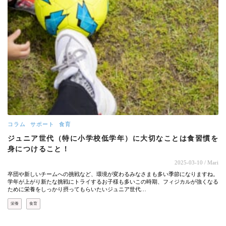
コラム
サポート
食育
ジュニア世代（特に小学校低学年）に大切なことは食習慣を
身につけること！
2025-03-10
/ Mari
卒団や新しいチームへの挑戦など、環境が変わるみなさまも多い季節になりますね。
学年が上がり新たな挑戦にトライするお子様も多いこの時期、フィジカルが強くなる
ために栄養をしっかり摂ってもらいたいジュニア世代…
栄養
食育