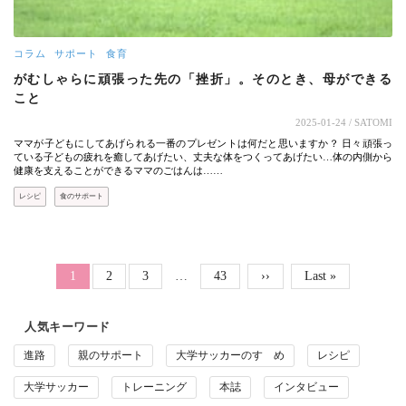
コラム
サポート
食育
がむしゃらに頑張った先の「挫折」。そのとき、母ができる
こと
2025-01-24
/ SATOMI
ママが子どもにしてあげられる一番のプレゼントは何だと思いますか？ 日々頑張っ
ている子どもの疲れを癒してあげたい、丈夫な体をつくってあげたい…体の内側から
健康を支えることができるママのごはんは……
レシピ
食のサポート
ページ送り
Page
Page
Page
カレントページ
1
2
3
…
43
次ページ
››
最終ページ
Last »
人気キーワード
進路
親のサポート
大学サッカーのすゝめ
レシピ
大学サッカー
トレーニング
本誌
インタビュー