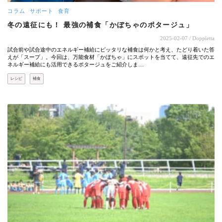
コラム
サポート
食育
冬の遠征にも！ 最強の補食「かぼちゃのポタージュ」
2025-02-07
/ Doppietta
試合前や試合途中のエネルギー補給にピッタリな補食は何かと考え、たどり着いた答
えが「スープ」。今回は、万能食材「かぼちゃ」にスポットを当てて、遠征先でのエ
ネルギー補給にも活用できるポタージュをご紹介しま…
レシピ
補食