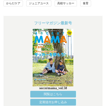
からだケア
ジュニアユース
高校サッカー
食育
フリーマガジン最新号
soccermama_vol.58
閲覧はこちら
定期送付お申し込み