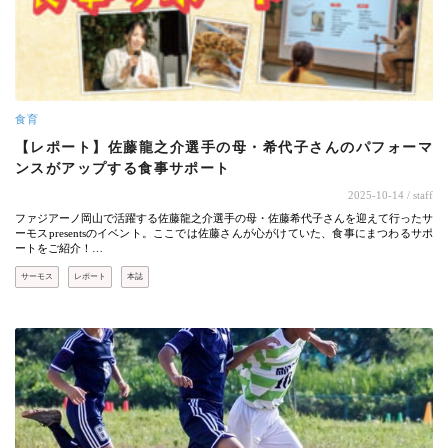
食育
【レポート】佐藤龍之介選手の母・希代子さんのパフォーマ
ンスがアップする食事サポート
2025-10-14
/ staff
ファジアーノ岡山で活躍する佐藤龍之介選手の母・佐藤希代子さんを迎えて行ったサ
ーモスpresentsのイベント。ここでは佐藤さんが心がけていた、食事にまつわるサポ
ートをご紹介！…
サーモス
レポート
本誌