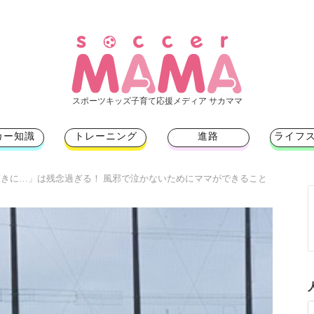
スポーツキッズ子育て応援メディア サカママ
カー知識
トレーニング
進路
ライフ
きに…」は残念過ぎる！ 風邪で泣かないためにママができること