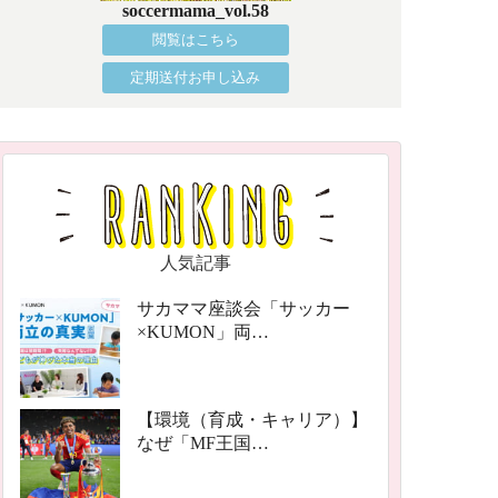
soccermama_vol.58
閲覧はこちら
定期送付お申し込み
人気記事
サカママ座談会「サッカー
×KUMON」両…
【環境（育成・キャリア）】
なぜ「MF王国…