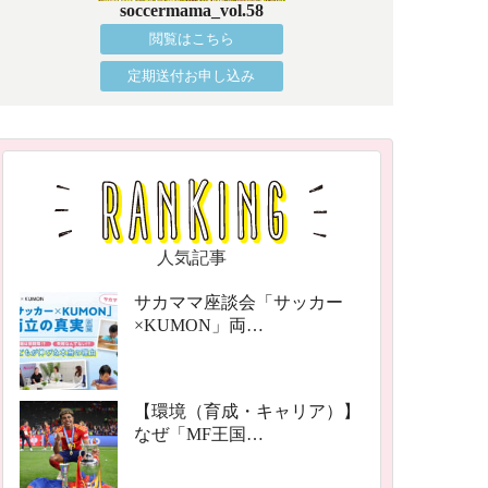
soccermama_vol.58
閲覧はこちら
定期送付お申し込み
人気記事
サカママ座談会「サッカー
×KUMON」両…
【環境（育成・キャリア）】
なぜ「MF王国…