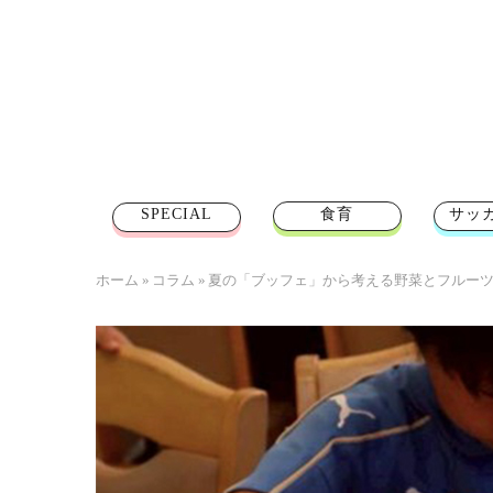
SPECIAL
食育
サッ
ホーム
»
コラム
»
夏の「ブッフェ」から考える野菜とフルー