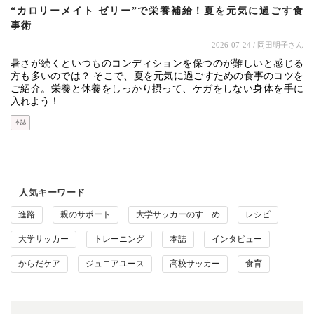
“カロリーメイト ゼリー”で栄養補給！夏を元気に過ごす食
事術
2026-07-24
/ 岡田明子さん
暑さが続くといつものコンディションを保つのが難しいと感じる
方も多いのでは？ そこで、夏を元気に過ごすための食事のコツを
ご紹介。栄養と休養をしっかり摂って、ケガをしない身体を手に
入れよう！…
本誌
人気キーワード
進路
親のサポート
大学サッカーのすゝめ
レシピ
大学サッカー
トレーニング
本誌
インタビュー
からだケア
ジュニアユース
高校サッカー
食育