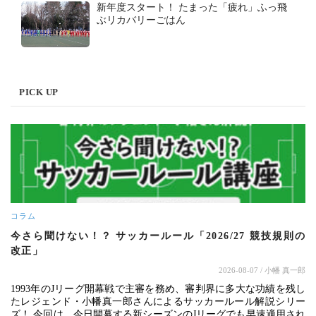
新年度スタート！ たまった「疲れ」ふっ飛
ぶリカバリーごはん
PICK UP
コラム
今さら聞けない！？ サッカールール「2026/27 競技規則の
改正」
2026-08-07
/ 小幡 真一郎
1993年のJリーグ開幕戦で主審を務め、審判界に多大な功績を残し
たレジェンド・小幡真一郎さんによるサッカールール解説シリー
ズ！ 今回は、今日開幕する新シーズンのJリーグでも早速適用され