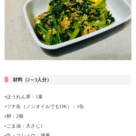
材料（2～3人分）
•ほうれん草：1束
•ツナ缶（ノンオイルでもOK）：1缶
•卵：2個
•ごま油：大さじ1
•塩・コショウ：適量