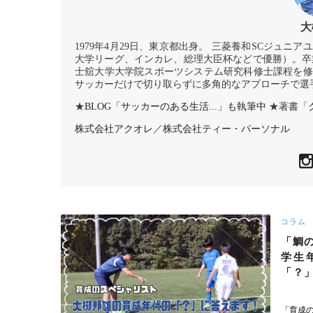
大
1979年4月29日、東京都出身。 三菱養和SCジュ
大学リーグ、インカレ、総理大臣杯などで優勝）。卒
士舘大学大学院スポーツシステム研究科修士課程を修
サッカーだけで切り取らずに多角的なアプローチで選
★
BLOG「サッカーのある生活...」も執筆中
★著書「
株式会社アクオレ
／
株式会社ティー・パーソナル
コラム
「鯛
学生
「？
「育成