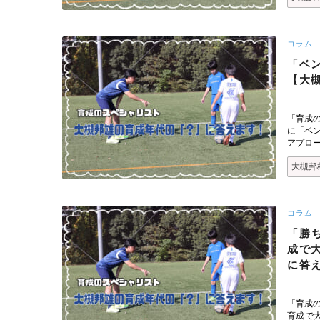
コラム
「ベ
【大
「育成
に「ベ
アプロ
大槻邦
コラム
「勝
成で
に答
「育成
育成で