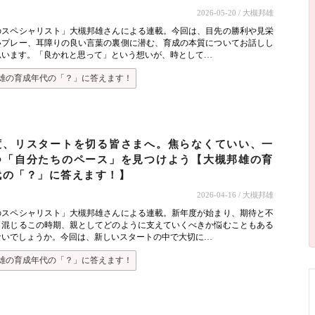
2026-05-20
/ 大槻邦雄
のスペシャリスト」大槻邦雄さんによる連載。今回は、目先の勝利や見栄
いプレー、耳障りの良い言葉の裏側に潜む、育成の本質についてお話しし
思います。「良かれと思って」という想いが、時として…
雄の育成年代の「？」に答えます！
度、リスタートを切る皆さまへ。焦らなくていい、一
つ「自分たちのペース」を見つけよう【大槻邦雄の育
代の「？」に答えます！】
2026-04-16
/ 大槻邦雄
のスペシャリスト」大槻邦雄さんによる連載。新年度が始まり、期待と不
り混じるこの時期、親としてどのように支えていくべきか悩むこともある
ないでしょうか。今回は、新しいスタートの中で大切に…
雄の育成年代の「？」に答えます！