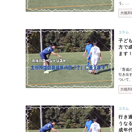
う。…
大槻邦
コラム
子ど
方で
ます
「育成
引き出
ついて
大槻邦
コラム
行き
うな
成年