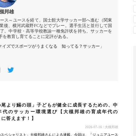
槻邦雄
ニアユース～ユースを経て、国士館大学サッカー部へ進む（関東
業後、横河武蔵野FCなどでプレー。選手生活と並行して国
了。中学校・高等学校教諭一種免許状を持ち、サッカーを
手を教育し育てることに定評がある。
クイズでスポーツがうまくなる 知ってる？サッカー
」
の尾より鰯の頭」子どもが健全に成長するための、中
年代のサッカー環境選び【大槻邦雄の育成年代の
」に答えます！】
2026-07-16
/ 大槻邦雄
のスペシャリスト」大槻邦雄さんによる連載。今回は、「ジュニアユース