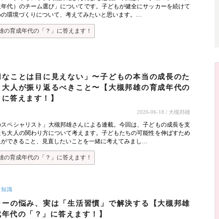
生年代）のチーム選び」についてです。子どもが健全にサッカーを続けて
めの環境づくりについて、考えてみたいと思います。…
雄の育成年代の「？」に答えます！
切なことは目に見えない」〜子どもの本当の成長のた
、大人が振り返るべきこと〜【大槻邦雄の育成年代の
」に答えます！】
2026-06-18
/ 大槻邦雄
のスペシャリスト」大槻邦雄さんによる連載。今回は、子どもの成長を支
たち大人の関わり方について考えます。子どもたちの可能性を伸ばすため
人ができること、見直したいことを一緒に考えてみまし…
雄の育成年代の「？」に答えます！
ー知識
カーの悩み、実は「生活習慣」で解決する【大槻邦雄
成年代の「？」に答えます！】