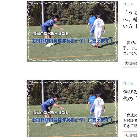
コラム
「う
へ。
い方
「育成
手、そ
ついて
大槻邦
コラム
伸び
代の
「育成
る保護
てきて
大槻邦