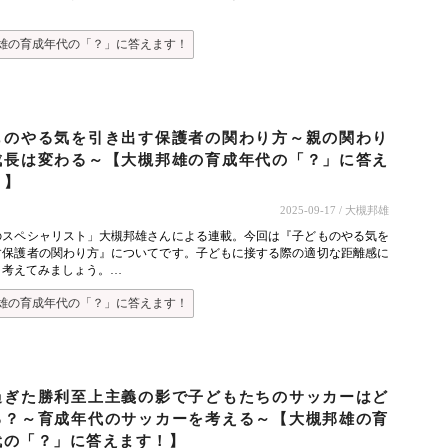
雄の育成年代の「？」に答えます！
ものやる気を引き出す保護者の関わり方～親の関わり
成長は変わる～【大槻邦雄の育成年代の「？」に答え
！】
2025-09-17
/ 大槻邦雄
のスペシャリスト」大槻邦雄さんによる連載。今回は『子どものやる気を
す保護者の関わり方』についてです。子どもに接する際の適切な距離感に
、考えてみましょう。…
雄の育成年代の「？」に答えます！
過ぎた勝利至上主義の影で子どもたちのサッカーはど
る？～育成年代のサッカーを考える～【大槻邦雄の育
代の「？」に答えます！】