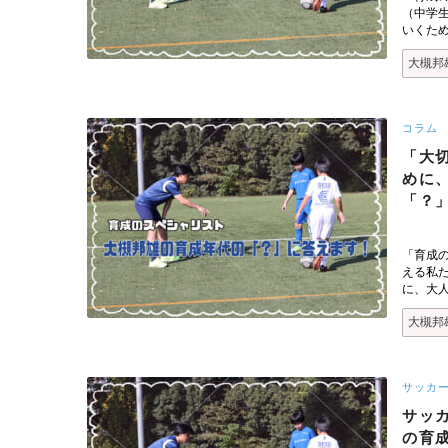
（中学
いくた
大槻邦
コラム
「大
めに
「？
「育成
える私
に、大
大槻邦
サッカ
サッ
の育