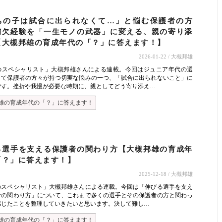
ちの子は試合に出られなくて…」と悩む保護者の方
補欠経験を「一生モノの武器」に変える、親の寄り添
【大槻邦雄の育成年代の「？」に答えます！】
2026-01-22
/ 大槻邦雄
のスペシャリスト」大槻邦雄さんによる連載。今回はジュニア年代の選
して保護者の方々が持つ切実な悩みの一つ、「試合に出られないこと」に
です。挫折や我慢が必要な時期に、親としてどう寄り添え…
雄の育成年代の「？」に答えます！
る選手を支える保護者の関わり方【大槻邦雄の育成年
「？」に答えます！】
2025-12-18
/ 大槻邦雄
のスペシャリスト」大槻邦雄さんによる連載。今回は「伸びる選手を支え
者の関わり方」について、これまで多くの選手とその保護者の方と関わっ
感じたことを整理していきたいと思います。決して難し…
雄の育成年代の「？」に答えます！