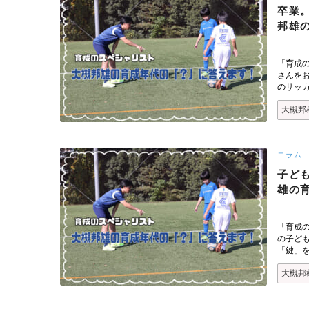
卒業
邦雄
「育成
さんを
のサッ
大槻邦
コラム
子ど
雄の
「育成
の子ど
「鍵」
大槻邦