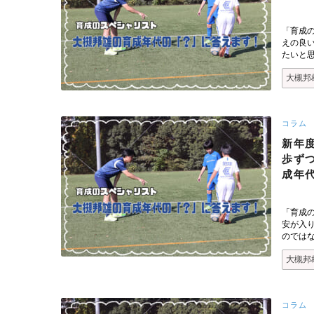
「育成
えの良
たいと
大槻邦
コラム
新年
歩ず
成年
「育成
安が入
のでは
大槻邦
コラム