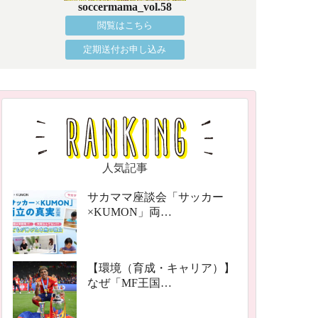
soccermama_vol.58
閲覧はこちら
定期送付お申し込み
人気記事
サカママ座談会「サッカー
×KUMON」両…
【環境（育成・キャリア）】
なぜ「MF王国…