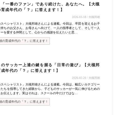
。「一番のファン」であり続けた、あなたへ。【大槻
の育成年代の「？」に答えます！】
2026-03-18
/ 大槻邦雄
のスペシャリスト」大槻邦雄さんによる連載。今回は、卒団を迎えるお子
お持ちのお父さん、お母さんへ向けて、一人の指導者として、そして一人
カーを愛する仲間として、心からの感謝を伝えたいと思…
雄の育成年代の「？」に答えます！
ものサッカー上達の鍵を握る「日常の遊び」【大槻邦
育成年代の「？」に答えます！】
2026-02-20
/ 大槻邦雄
のスペシャリスト」大槻邦雄さんによる連載。今回は、幅広いカテゴリー
もたちを指導してきた経験から、子どものサッカーが一気に伸びるための
をお伝えします。実はそれは、スクールの中だけではな…
雄の育成年代の「？」に答えます！