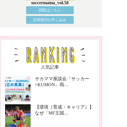
soccermama_vol.58
閲覧はこちら
定期送付お申し込み
人気記事
サカママ座談会「サッカー
×KUMON」両…
【環境（育成・キャリア）】
なぜ「MF王国…