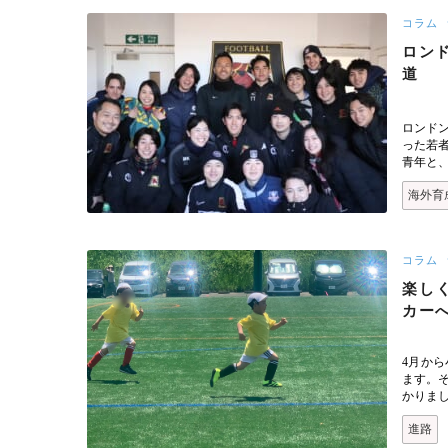
コラム
ロン
道
ロンド
った若
青年と
海外育
コラム
楽し
カー
4月か
ます。
かりま
進路