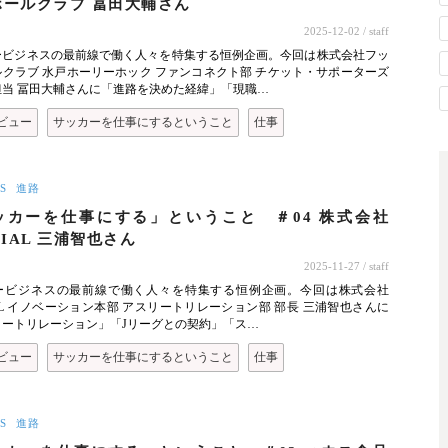
ボールクラブ 冨田大輔さん
2025-12-02
/ staff
ービジネスの最前線で働く人々を特集する恒例企画。今回は株式会社フッ
クラブ 水戸ホーリーホック ファンコネクト部 チケット・サポーターズ
担当 冨田大輔さんに「進路を決めた経緯」「現職…
ビュー
サッカーを仕事にするということ
仕事
S
進路
ッカーを仕事にする」ということ ＃04 株式会社
TIAL 三浦智也さん
2025-11-27
/ staff
ービジネスの最前線で働く人々を特集する恒例企画。今回は株式会社
IAL イノベーション本部 アスリートリレーション部 部長 三浦智也さんに
リートリレーション」「Jリーグとの契約」「ス…
ビュー
サッカーを仕事にするということ
仕事
S
進路