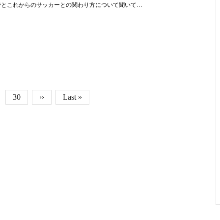
でとこれからのサッカーとの関わり方について聞いて…
Page
30
次ページ
››
最終ページ
Last »