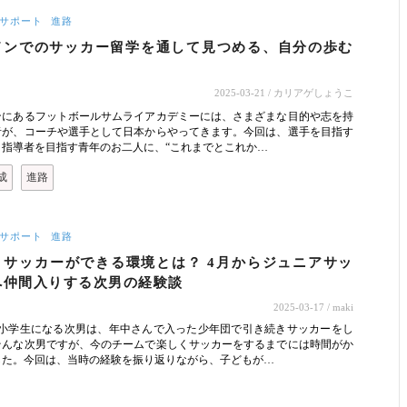
サポート
進路
ドンでのサッカー留学を通して見つめる、自分の歩む
2025-03-21
/ カリアゲしょうこ
ンにあるフットボールサムライアカデミーには、さまざまな目的や志を持
者が、コーチや選手として日本からやってきます。今回は、選手を目指す
、指導者を目指す青年のお二人に、“これまでとこれか…
成
進路
サポート
進路
くサッカーができる環境とは？ 4月からジュニアサッ
へ仲間入りする次男の経験談
2025-03-17
/ maki
ら小学生になる次男は、年中さんで入った少年団で引き続きサッカーをし
そんな次男ですが、今のチームで楽しくサッカーをするまでには時間がか
した。今回は、当時の経験を振り返りながら、子どもが…