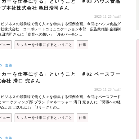
ッカーを仕事にする」ということ ＃03 ハウス食品
ープ本社株式会社 亀田浩司さん
2025-11-25
/ staff
ービジネスの最前線で働く人々を特集する恒例企画。今回はハウス食品グ
本社株式会社 コーポレートコミュニケーション本部 広告統括部 企画制
亀田浩司さんに「食育への想い」「JFAバーモン…
ビュー
サッカーを仕事にするということ
仕事
S
進路
ッカーを仕事にする」ということ ＃02 ベースフー
会社 溝口 究さん
2025-11-20
/ staff
ービジネスの最前線で働く人々を特集する恒例企画。今回はベースフード
 マーケティング部 ブランドマネージャー 溝口 究さんに「現職への経
SE UP PROJECT」「Jリーグとの…
ビュー
サッカーを仕事にするということ
仕事
S
進路