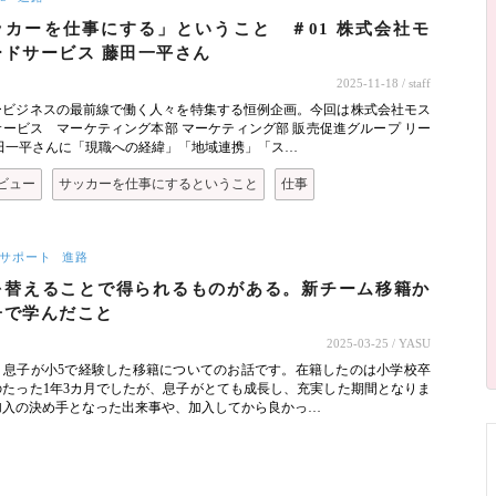
ッカーを仕事にする」ということ ＃01 株式会社モ
ードサービス 藤田一平さん
2025-11-18
/ staff
ービジネスの最前線で働く人々を特集する恒例企画。今回は株式会社モス
ービス マーケティング本部 マーケティング部 販売促進グループ リー
藤田一平さんに「現職への経緯」「地域連携」「ス…
ビュー
サッカーを仕事にするということ
仕事
サポート
進路
を替えることで得られるものがある。新チーム移籍か
子で学んだこと
2025-03-25
/ YASU
、息子が小5で経験した移籍についてのお話です。在籍したのは小学校卒
のたった1年3カ月でしたが、息子がとても成長し、充実した期間となりま
加入の決め手となった出来事や、加入してから良かっ…