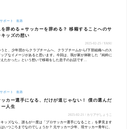
サポート
進路
ムを辞める＝サッカーを辞める？ 移籍することへのサ
ーキッズの想い
2025-02-25
/ YASU
いうと、少年団からクラブチームへ、クラブチームからJ下部組織へのス
アップなイメージがあると思います。今回は、我が家が体験した『純粋に
替えたかった』という想いで移籍をした息子のお話です…
サポート
進路
サッカー選手になる、だけが道じゃない！ 僕の選んだ
カー人生
2025-02-21
/ カリアゲしょうこ
ーキッズなら、誰もが一度は「プロサッカー選手になること」を夢見ます
れはいつごろまでなのでしょうか？ 元サッカー少年、現サッカー青年に、