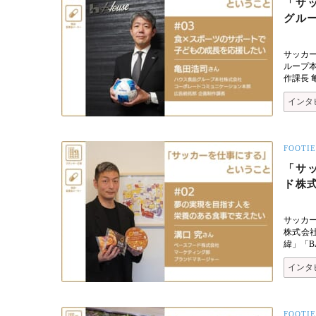
「サ
グル
サッカ
ループ
作課長 
インタ
FOOTIE
「サ
ド株式
サッカ
株式会社
緯」「BA
インタ
FOOTIE