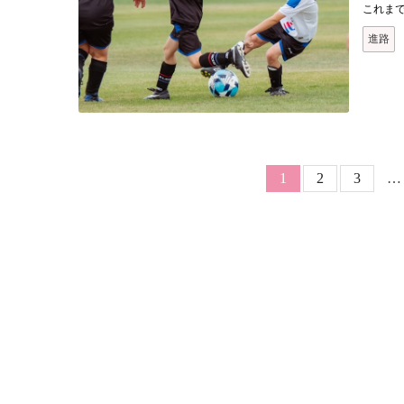
これま
進路
ページ送り
Page
Page
カレントページ
1
2
3
…