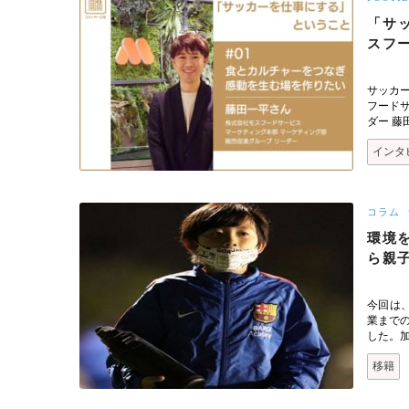
「サ
スフ
サッカ
フードサ
ダー 
インタ
コラム
環境
ら親
今回は
業まで
した。
移籍