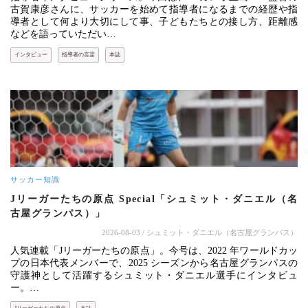
古賀康彦さんに、サッカーを始めて指導者になるまでの経歴や指
導者として何より大切にして事、子どもたちとの接し方、距離感
などを語っていただい…
インタビュー
指導者の言霊
本誌
サッカー知識
Jリーガーたちの原点 Special「シュミット・ダニエル（名
古屋グランパス）」
2026-08-03
/ シュミット・ダニエル（名古屋グランパス）
人気連載「Jリーガーたちの原点」。今号は、2022 年ワールドカッ
プの日本代表メンバーで、2025 シーズンから名古屋グランパスの
守護神として活躍するシュミット・ダニエル選手にインタビュ
ー。…