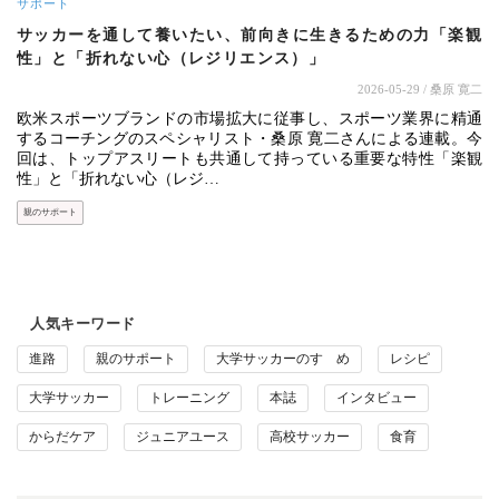
サポート
サッカーを通して養いたい、前向きに生きるための力「楽観
性」と「折れない心（レジリエンス）」
2026-05-29
/ 桑原 寛二
欧米スポーツブランドの市場拡大に従事し、スポーツ業界に精通
するコーチングのスペシャリスト・桑原 寛二さんによる連載。今
回は、トップアスリートも共通して持っている重要な特性「楽観
性」と「折れない心（レジ…
親のサポート
人気キーワード
進路
親のサポート
大学サッカーのすゝめ
レシピ
大学サッカー
トレーニング
本誌
インタビュー
からだケア
ジュニアユース
高校サッカー
食育