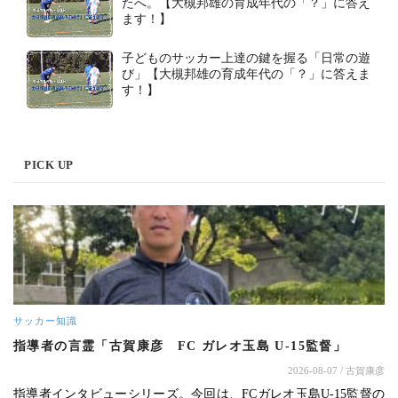
たへ。【大槻邦雄の育成年代の「？」に答え
ます！】
子どものサッカー上達の鍵を握る「日常の遊
び」【大槻邦雄の育成年代の「？」に答えま
す！】
PICK UP
サッカー知識
指導者の言霊「古賀康彦 FC ガレオ玉島 U-15監督」
2026-08-07
/ 古賀康彦
指導者インタビューシリーズ。今回は、FCガレオ玉島U-15監督の