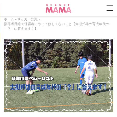
ホーム
»
サッカー知識
»
指導者目線で保護者にやってほしくないこと【大槻邦雄の育成年代の
「？」に答えます！】