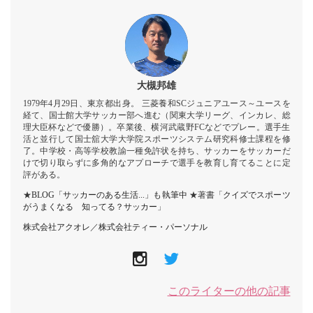
大槻邦雄
1979年4月29日、東京都出身。 三菱養和SCジュニアユース～ユースを
経て、国士館大学サッカー部へ進む（関東大学リーグ、インカレ、総
理大臣杯などで優勝）。卒業後、横河武蔵野FCなどでプレー。選手生
活と並行して国士舘大学大学院スポーツシステム研究科修士課程を修
了。中学校・高等学校教諭一種免許状を持ち、サッカーをサッカーだ
けで切り取らずに多角的なアプローチで選手を教育し育てることに定
評がある。
★
BLOG「サッカーのある生活...」も執筆中
★著書「
クイズでスポーツ
がうまくなる 知ってる？サッカー
」
株式会社アクオレ
／
株式会社ティー・パーソナル
このライターの他の記事