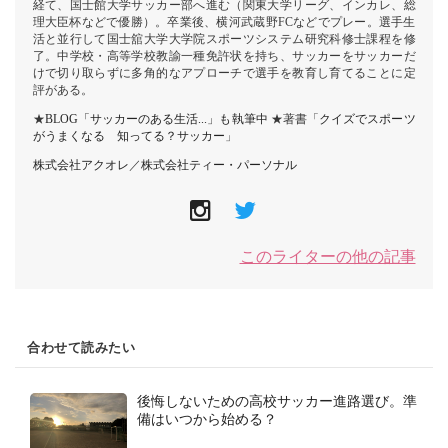
経て、国士館大学サッカー部へ進む（関東大学リーグ、インカレ、総
理大臣杯などで優勝）。卒業後、横河武蔵野FCなどでプレー。選手生
活と並行して国士舘大学大学院スポーツシステム研究科修士課程を修
了。中学校・高等学校教諭一種免許状を持ち、サッカーをサッカーだ
けで切り取らずに多角的なアプローチで選手を教育し育てることに定
評がある。
★
BLOG「サッカーのある生活...」も執筆中
★著書「
クイズでスポーツ
がうまくなる 知ってる？サッカー
」
株式会社アクオレ
／
株式会社ティー・パーソナル
このライターの他の記事
合わせて読みたい
後悔しないための高校サッカー進路選び。準
備はいつから始める？