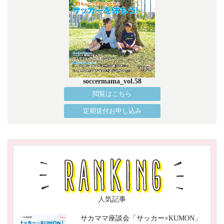
soccermama_vol.58
閲覧はこちら
定期送付お申し込み
人気記事
サカママ座談会「サッカー×KUMON」