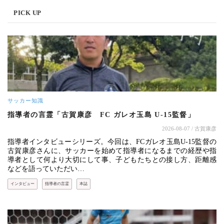
PICK UP
サッカー知識
指導者の言霊「古賀康彦 FC ガレオ玉島 U-15監督」
2026-08-07
/ 古賀康彦
指導者インタビューシリーズ。今回は、FCガレオ玉島U-15監督の
古賀康彦さんに、サッカーを始めて指導者になるまでの経歴や指
導者として何より大切にして事、子どもたちとの接し方、距離感
などを語っていただい…
インタビュー
指導者の言霊
本誌