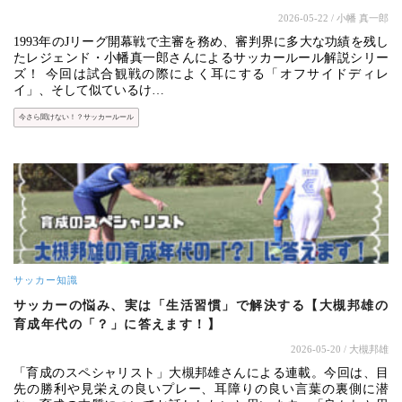
2026-05-22
/ 小幡 真一郎
1993年のJリーグ開幕戦で主審を務め、審判界に多大な功績を残し
たレジェンド・小幡真一郎さんによるサッカールール解説シリー
ズ！ 今回は試合観戦の際によく耳にする「オフサイドディレ
イ」、そして似ているけ…
今さら聞けない！？サッカールール
サッカー知識
サッカーの悩み、実は「生活習慣」で解決する【大槻邦雄の
育成年代の「？」に答えます！】
2026-05-20
/ 大槻邦雄
「育成のスペシャリスト」大槻邦雄さんによる連載。今回は、目
先の勝利や見栄えの良いプレー、耳障りの良い言葉の裏側に潜