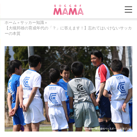
ホーム
»
サッカー知識
»
【大槻邦雄の育成年代の「？」に答えます！】忘れてはいけないサッカ
ーの本質