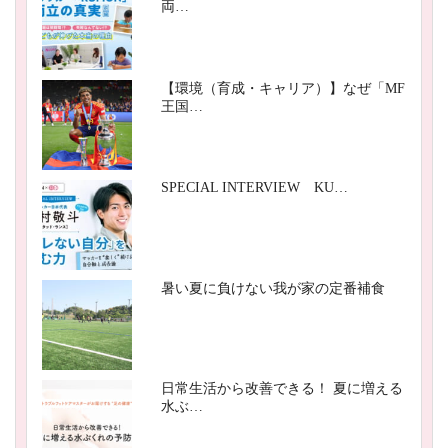
両…
【環境（育成・キャリア）】なぜ「MF
王国…
SPECIAL INTERVIEW KU…
暑い夏に負けない我が家の定番補食
日常生活から改善できる！ 夏に増える
水ぶ…