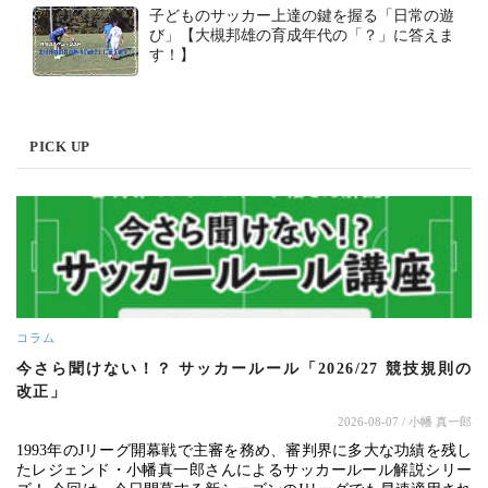
子どものサッカー上達の鍵を握る「日常の遊
び」【大槻邦雄の育成年代の「？」に答えま
す！】
PICK UP
コラム
今さら聞けない！？ サッカールール「2026/27 競技規則の
改正」
2026-08-07
/ 小幡 真一郎
1993年のJリーグ開幕戦で主審を務め、審判界に多大な功績を残し
たレジェンド・小幡真一郎さんによるサッカールール解説シリー