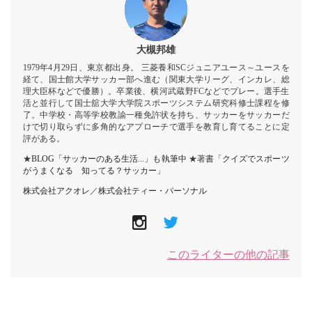
大槻邦雄
1979年4月29日、東京都出身。 三菱養和SCジュニアユース～ユースを
経て、国士館大学サッカー部へ進む（関東大学リーグ、インカレ、総
理大臣杯などで優勝）。卒業後、横河武蔵野FCなどでプレー。選手生
活と並行して国士舘大学大学院スポーツシステム研究科修士課程を修
了。中学校・高等学校教諭一種免許状を持ち、サッカーをサッカーだ
けで切り取らずに多角的なアプローチで選手を教育し育てることに定
評がある。
★
BLOG「サッカーのある生活...」も執筆中
★著書「
クイズでスポーツ
がうまくなる 知ってる？サッカー
」
株式会社アクオレ
／
株式会社ティー・パーソナル
このライターの他の記事