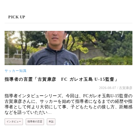
PICK UP
サッカー知識
指導者の言霊「古賀康彦 FC ガレオ玉島 U-15監督」
2026-08-07
/ 古賀康彦
指導者インタビューシリーズ。今回は、FCガレオ玉島U-15監督の
古賀康彦さんに、サッカーを始めて指導者になるまでの経歴や指
導者として何より大切にして事、子どもたちとの接し方、距離感
などを語っていただい…
インタビュー
指導者の言霊
本誌