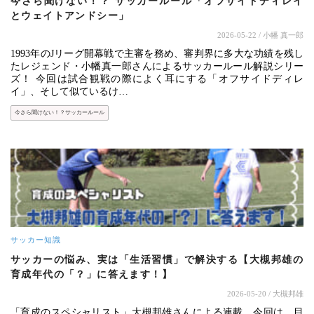
今さら聞けない！？ サッカールール「オフサイドディレイ
とウェイトアンドシー」
2026-05-22
/ 小幡 真一郎
1993年のJリーグ開幕戦で主審を務め、審判界に多大な功績を残し
たレジェンド・小幡真一郎さんによるサッカールール解説シリー
ズ！ 今回は試合観戦の際によく耳にする「オフサイドディレ
イ」、そして似ているけ…
今さら聞けない！？サッカールール
サッカー知識
サッカーの悩み、実は「生活習慣」で解決する【大槻邦雄の
育成年代の「？」に答えます！】
2026-05-20
/ 大槻邦雄
「育成のスペシャリスト」大槻邦雄さんによる連載。今回は、目