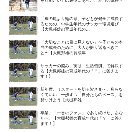
を辞めたい」の裏側にあった、本当の気持ち
「鯛の尾より鰯の頭」子どもが健全に成長す
るための、中学生年代のサッカー環境選び
【大槻邦雄の育成年代の…
「大切なことは目に見えない」〜子どもの本
当の成長のために、大人が振り返るべきこ
と〜【大槻邦雄の育成年…
サッカーの悩み、実は「生活習慣」で解決す
る【大槻邦雄の育成年代の「？」に答えま
す！】
新年度、リスタートを切る皆さまへ。焦らな
くていい、一歩ずつ「自分たちのペース」を
見つけよう【大槻邦雄…
卒業。「一番のファン」であり続けた、あな
たへ。【大槻邦雄の育成年代の「？」に答え
ます！】