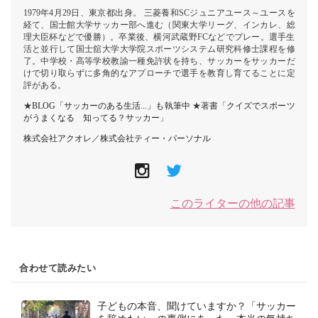
1979年4月29日、東京都出身。 三菱養和SCジュニアユース～ユースを
経て、国士館大学サッカー部へ進む（関東大学リーグ、インカレ、総
理大臣杯などで優勝）。卒業後、横河武蔵野FCなどでプレー。選手生
活と並行して国士舘大学大学院スポーツシステム研究科修士課程を修
了。中学校・高等学校教諭一種免許状を持ち、サッカーをサッカーだ
けで切り取らずに多角的なアプローチで選手を教育し育てることに定
評がある。
★
BLOG「サッカーのある生活...」も執筆中
★著書「
クイズでスポーツ
がうまくなる 知ってる？サッカー
」
株式会社アクオレ
／
株式会社ティー・パーソナル
このライターの他の記事
合わせて読みたい
子どもの本音、聞けていますか？「サッカー