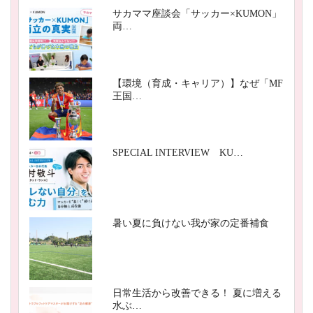
サカママ座談会「サッカー×KUMON」
両…
【環境（育成・キャリア）】なぜ「MF
王国…
SPECIAL INTERVIEW KU…
暑い夏に負けない我が家の定番補食
日常生活から改善できる！ 夏に増える
水ぶ…