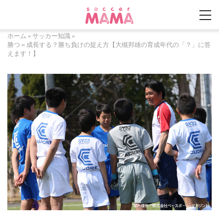
ホーム
»
サッカー知識
»
勝つ＝成長する？勝ち負けの捉え方【大槻邦雄の育成年代の「？」に答
えます！】