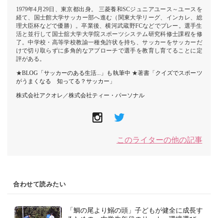
1979年4月29日、東京都出身。 三菱養和SCジュニアユース～ユースを
経て、国士館大学サッカー部へ進む（関東大学リーグ、インカレ、総
理大臣杯などで優勝）。卒業後、横河武蔵野FCなどでプレー。選手生
活と並行して国士舘大学大学院スポーツシステム研究科修士課程を修
了。中学校・高等学校教諭一種免許状を持ち、サッカーをサッカーだ
けで切り取らずに多角的なアプローチで選手を教育し育てることに定
評がある。
★
BLOG「サッカーのある生活...」も執筆中
★著書「
クイズでスポーツ
がうまくなる 知ってる？サッカー
」
株式会社アクオレ
／
株式会社ティー・パーソナル
このライターの他の記事
合わせて読みたい
「鯛の尾より鰯の頭」子どもが健全に成長す