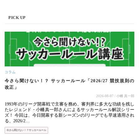
PICK UP
コラム
今さら聞けない！？ サッカールール「2026/27 競技規則の
改正」
2026-08-07
/ 小幡 真一郎
1993年のJリーグ開幕戦で主審を務め、審判界に多大な功績を残し
たレジェンド・小幡真一郎さんによるサッカールール解説シリー
ズ！ 今回は、今日開幕する新シーズンのJリーグでも早速適用され
る、2026/2…
今さら聞けない！？サッカールール