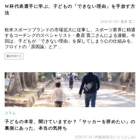
W杯代表選手に学ぶ、子どもの「できない理由」を手放す方
法
2026-07-29
/ 桑原 寛二
欧米スポーツブランドの市場拡大に従事し、スポーツ業界に精通
するコーチングのスペシャリスト・桑原 寛二さんによる連載。今
回は、子どもが「できない理由」を探してしまう心の仕組みを、
フロイトの「原因論」とア…
親のサポート
コラム
子どもの本音、聞けていますか？「サッカーを辞めたい」の
裏側にあった、本当の気持ち
2026-07-24
/ 内藤淑美(ないとうよしみ)