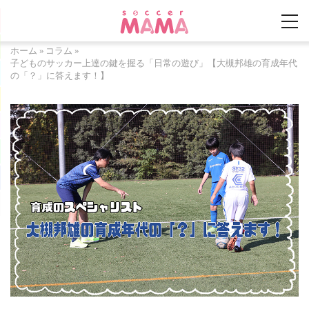
ホーム
»
コラム
»
子どものサッカー上達の鍵を握る「日常の遊び」【大槻邦雄の育成年代
の「？」に答えます！】