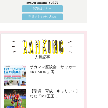
soccermama_vol.58
閲覧はこちら
定期送付お申し込み
人気記事
サカママ座談会「サッカー
×KUMON」両…
【環境（育成・キャリア）】
なぜ「MF王国…