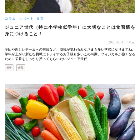
コラム
サポート
食育
ジュニア世代（特に小学校低学年）に大切なことは食習慣を
身につけること！
2025-03-10
/ Mari
卒団や新しいチームへの挑戦など、環境が変わるみなさまも多い季節になりますね。
学年が上がり新たな挑戦にトライするお子様も多いこの時期、フィジカルが強くなる
ために栄養をしっかり摂ってもらいたいジュニア世代…
栄養
食育