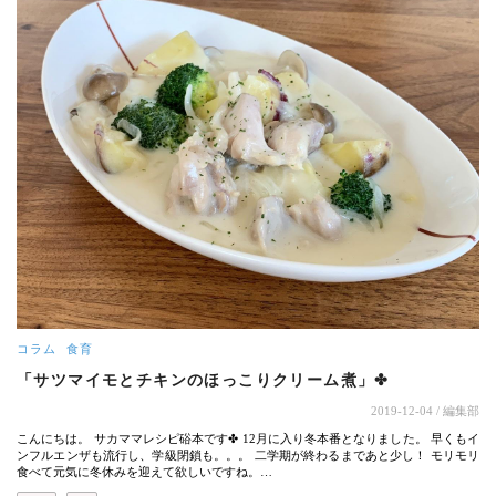
コラム
食育
「サツマイモとチキンのほっこりクリーム煮」✤
2019-12-04
/ 編集部
こんにちは。 サカママレシピ硲本です✤ 12月に入り冬本番となりました。 早くもイ
ンフルエンザも流行し、学級閉鎖も。。。 二学期が終わるまであと少し！ モリモリ
食べて元気に冬休みを迎えて欲しいですね。…