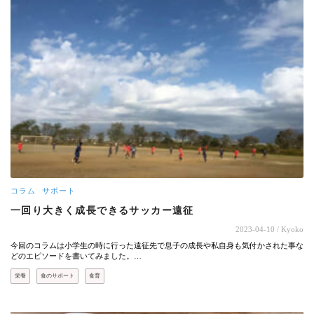
コラム
サポート
一回り大きく成長できるサッカー遠征
2023-04-10
/ Kyoko
今回のコラムは小学生の時に行った遠征先で息子の成長や私自身も気付かされた事な
どのエピソードを書いてみました。…
栄養
食のサポート
食育