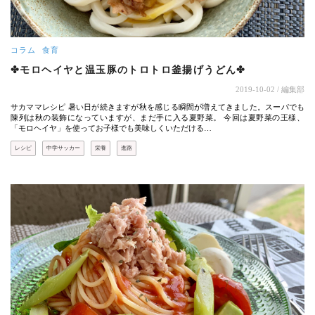
コラム
食育
✤モロヘイヤと温玉豚のトロトロ釜揚げうどん✤
2019-10-02
/ 編集部
サカママレシピ 暑い日が続きますが秋を感じる瞬間が増えてきました。スーパでも
陳列は秋の装飾になっていますが、まだ手に入る夏野菜。 今回は夏野菜の王様、
「モロヘイヤ」を使ってお子様でも美味しくいただける…
レシピ
中学サッカー
栄養
進路