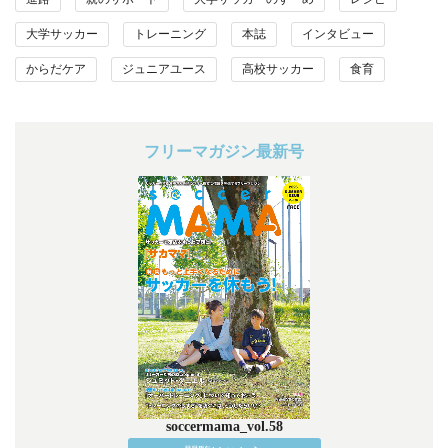
大学サッカー
トレーニング
本誌
インタビュー
からだケア
ジュニアユース
高校サッカー
食育
フリーマガジン最新号
soccermama_vol.58