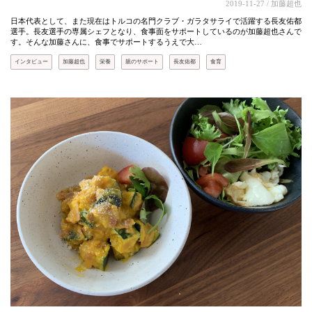
2019-11-27
/ 加藤超也
日本代表として、また現在はトルコの名門クラブ・ガラタサライで活躍する長友佑都
選手。長友選手の専属シェフとなり、食事面をサポートしているのが加藤超也さんで
す。そんな加藤さんに、食事でサポートするうえで大…
インタビュー
加藤超也
栄養
親のサポート
長友佑都
食育