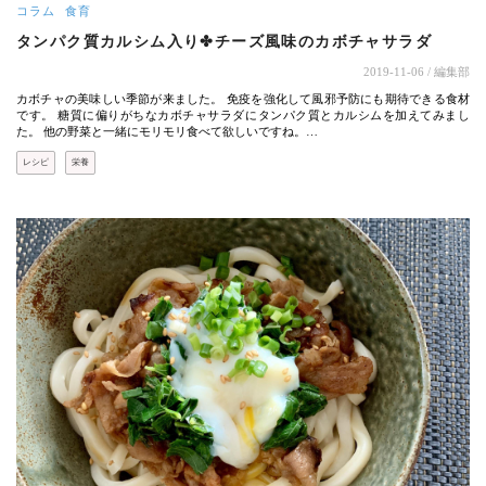
コラム
食育
タンパク質カルシム入り✤チーズ風味のカボチャサラダ
2019-11-06
/ 編集部
カボチャの美味しい季節が来ました。 免疫を強化して風邪予防にも期待できる食材
です。 糖質に偏りがちなカボチャサラダにタンパク質とカルシムを加えてみまし
た。 他の野菜と一緒にモリモリ食べて欲しいですね。…
レシピ
栄養