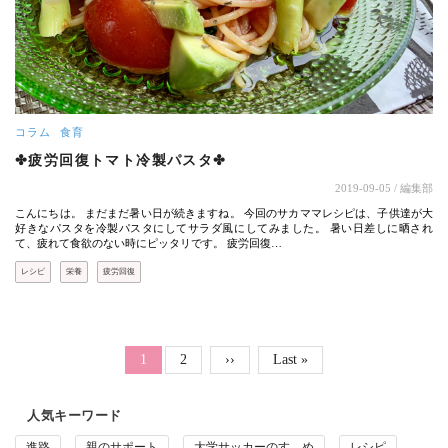
コラム
食育
✤疲労回復トマト冷製パスタ✤
2019-09-05
/ 編集部
こんにちは。 まだまだ暑い日が続きますね。 今回のサカママレシピは、子供達が大
好きなパスタを冷製パスタにしてサラダ風にしてみました。 暑い日差しに晒され
て、疲れて食欲のない時にピッタリです。 疲労回復…
レシピ
栄養
疲労回復
ページ送り
Page
カレントページ
1
2
次ページ
››
最終ページ
Last »
人気キーワード
進路
親のサポート
大学サッカーのすゝめ
レシピ