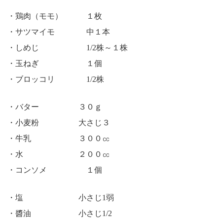
・鶏肉（モモ） １枚
・サツマイモ 中１本
・しめじ 1/2株～１株
・玉ねぎ １個
・ブロッコリ 1/2株
・バター ３０ｇ
・小麦粉 大さじ３
・牛乳 ３００㏄
・水 ２００㏄
・コンソメ １個
・塩 小さじ1弱
・醬油 小さじ1/2