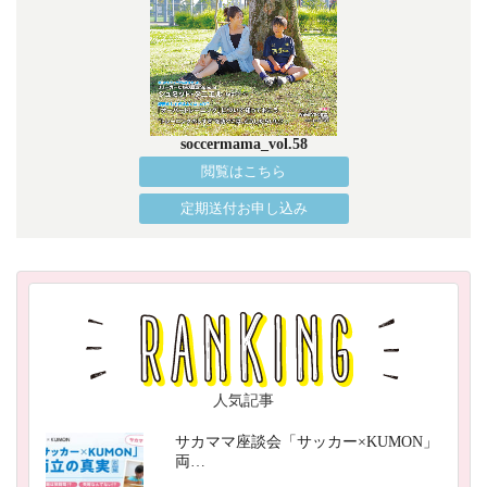
soccermama_vol.58
閲覧はこちら
定期送付お申し込み
人気記事
サカママ座談会「サッカー×KUMON」
両…