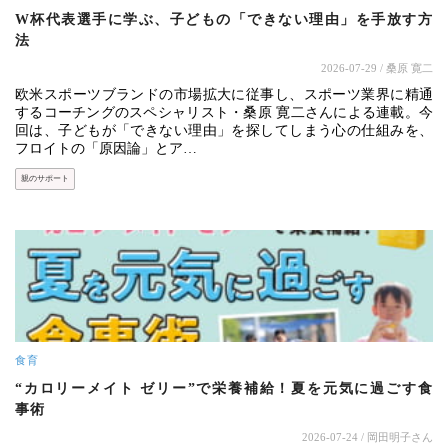
W杯代表選手に学ぶ、子どもの「できない理由」を手放す方
法
2026-07-29
/ 桑原 寛二
欧米スポーツブランドの市場拡大に従事し、スポーツ業界に精通
するコーチングのスペシャリスト・桑原 寛二さんによる連載。今
回は、子どもが「できない理由」を探してしまう心の仕組みを、
フロイトの「原因論」とア…
親のサポート
食育
“カロリーメイト ゼリー”で栄養補給！夏を元気に過ごす食
事術
2026-07-24
/ 岡田明子さん