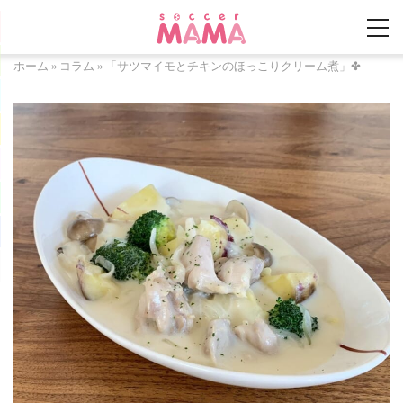
ホーム
»
コラム
»
「サツマイモとチキンのほっこりクリーム煮」✤