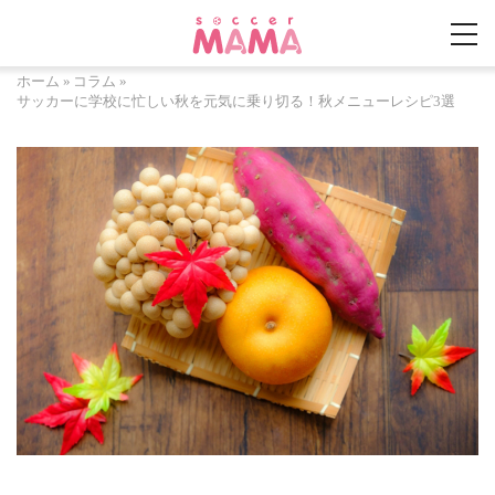
ホーム
»
コラム
»
サッカーに学校に忙しい秋を元気に乗り切る！秋メニューレシピ3選