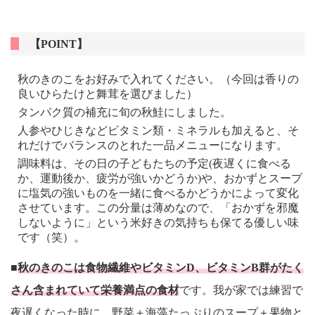
【POINT】
秋のきのこをお好みで入れてください。（今回は香りの
良いひらたけと舞茸を選びました）
タンパク質の補充に旬の秋鮭にしました。
人参やひじきなどビタミン類・ミネラルも加えると、そ
れだけでバランスのとれた一品メニューになります。
調味料は、その日の子どもたちの予定(夜遅くに食べる
か、運動後か、疲労が強いかどうか)や、おかずとスープ
に塩気の強いものを一緒に食べるかどうかによって変化
させています。この分量は薄めなので、「おかずを邪魔
しないように」という米好きの気持ちも保てる優しい味
です（笑）。
■
秋のきのこは食物繊維やビタミンD、ビタミンB群がたく
さん含まれていて栄養満点の食材
です。我が家では練習で
夜遅くなった時に、野菜＋海藻たっぷりのスープ＋果物と