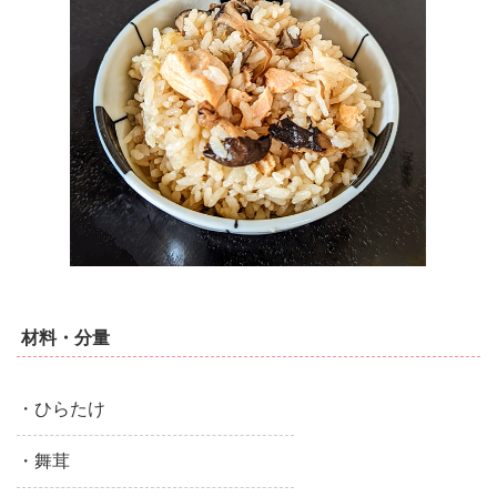
材料・分量
・ひらたけ
・舞茸