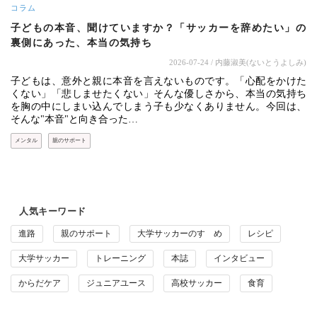
コラム
子どもの本音、聞けていますか？「サッカーを辞めたい」の
裏側にあった、本当の気持ち
2026-07-24
/ 内藤淑美(ないとうよしみ)
子どもは、意外と親に本音を言えないものです。「心配をかけた
くない」「悲しませたくない」そんな優しさから、本当の気持ち
を胸の中にしまい込んでしまう子も少なくありません。今回は、
そんな"本音"と向き合った…
メンタル
親のサポート
人気キーワード
進路
親のサポート
大学サッカーのすゝめ
レシピ
大学サッカー
トレーニング
本誌
インタビュー
からだケア
ジュニアユース
高校サッカー
食育