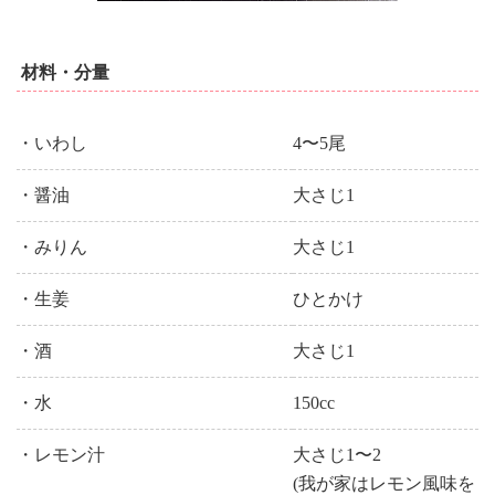
材料・分量
・いわし
4〜5尾
・醤油
大さじ1
・みりん
大さじ1
・生姜
ひとかけ
・酒
大さじ1
・水
150cc
・レモン汁
大さじ1〜2
(我が家はレモン風味を