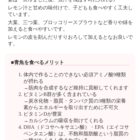
レモン汁と甘めの味付けで、子どもも食べやすく工夫し
ています。
大葉、三つ葉、ブロッコリースプラウトなど香りや緑を
加えると食べやすいです。
レモンの皮を刻んだりすりおろして加えるとなお良いで
す。
■青魚を食べるメリット
体内で作ることのできない必須アミノ酸9種類
が摂れる
→筋肉を合成するなど維持に貢献してくれます
ビタミンB群が多く含まれている
→炭水化物・脂質・タンパク質の3種類の栄養
素からエネルギーを取り出すために不可欠
ビタミンDが豊富
→カルシウムの吸収を助けてくれる
DHA（ドコサヘキサエン酸）・EPA（エイコサ
ペンタエン酸）は、不飽和脂肪酸という脂質の