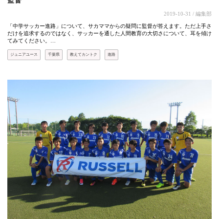
監督
2019-10-31
/ 編集部
「中学サッカー進路」について、サカママからの疑問に監督が答えます。ただ上手さ
だけを追求するのではなく、サッカーを通した人間教育の大切さについて、耳を傾け
てみてください。…
ジュニアユース
千葉県
教えてカントク
進路