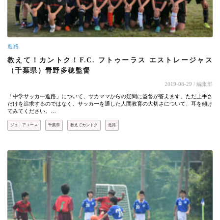
進路
教えて！カントク！F.C. フトゥーラス エストレージャス
（千葉県）青野多穂監督
2019-08-29
/ 編集部
「中学サッカー進路」について、サカママからの疑問に監督が答えます。ただ上手さ
だけを追求するのではなく、サッカーを通した人間教育の大切さについて、耳を傾け
てみてください。…
ジュニアユース
千葉県
教えてカントク
進路