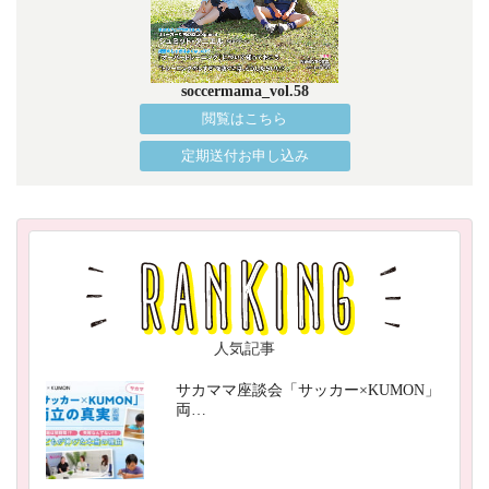
soccermama_vol.58
閲覧はこちら
定期送付お申し込み
人気記事
サカママ座談会「サッカー×KUMON」
両…