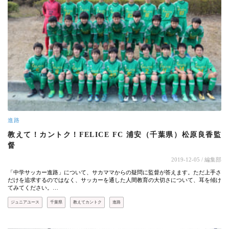
進路
教えて！カントク！FELICE FC 浦安（千葉県）松原良香監
督
2019-12-05
/ 編集部
「中学サッカー進路」について、サカママからの疑問に監督が答えます。ただ上手さ
だけを追求するのではなく、サッカーを通した人間教育の大切さについて、耳を傾け
てみてください。…
ジュニアユース
千葉県
教えてカントク
進路