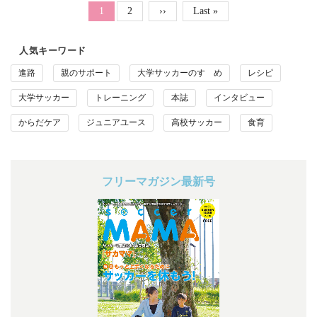
ページ送り
Page
カレントページ
1
2
次ページ
››
最終ページ
Last »
人気キーワード
進路
親のサポート
大学サッカーのすゝめ
レシピ
大学サッカー
トレーニング
本誌
インタビュー
からだケア
ジュニアユース
高校サッカー
食育
フリーマガジン最新号