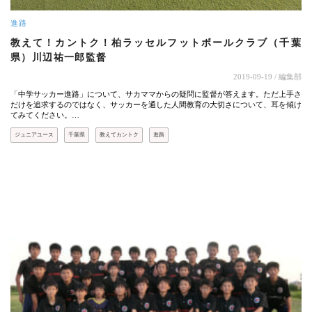
進路
教えて！カントク！柏ラッセルフットボールクラブ（千葉
県）川辺祐一郎監督
2019-09-19
/ 編集部
「中学サッカー進路」について、サカママからの疑問に監督が答えます。ただ上手さ
だけを追求するのではなく、サッカーを通した人間教育の大切さについて、耳を傾け
てみてください。…
ジュニアユース
千葉県
教えてカントク
進路