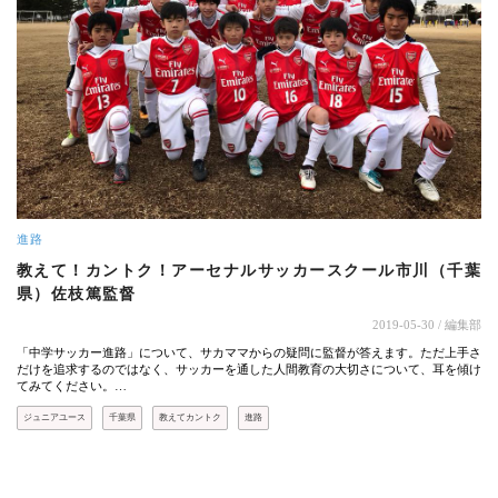
進路
教えて！カントク！アーセナルサッカースクール市川（千葉
県）佐枝篤監督
2019-05-30
/ 編集部
「中学サッカー進路」について、サカママからの疑問に監督が答えます。ただ上手さ
だけを追求するのではなく、サッカーを通した人間教育の大切さについて、耳を傾け
てみてください。…
ジュニアユース
千葉県
教えてカントク
進路