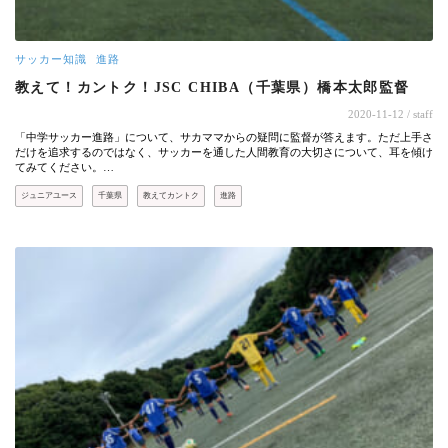
サッカー知識
進路
教えて！カントク！JSC CHIBA（千葉県）橋本太郎監督
2020-11-12
/ staff
「中学サッカー進路」について、サカママからの疑問に監督が答えます。ただ上手さ
だけを追求するのではなく、サッカーを通した人間教育の大切さについて、耳を傾け
てみてください。…
ジュニアユース
千葉県
教えてカントク
進路