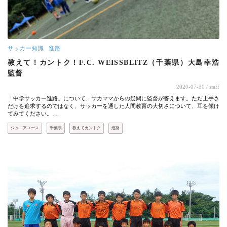
サッカー知識
進路
教えて！カントク！F.C. WEISSBLITZ（千葉県）大島幸浩
監督
2020-07-30
/ staff
「中学サッカー進路」について、サカママからの疑問に監督が答えます。ただ上手さ
だけを追求するのではなく、サッカーを通した人間教育の大切さについて、耳を傾け
てみてください。…
ジュニアユース
千葉県
教えてカントク
進路