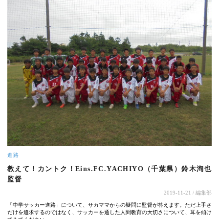
進路
教えて！カントク！Eins.FC.YACHIYO（千葉県）鈴木洵也
監督
2019-11-21
/ 編集部
「中学サッカー進路」について、サカママからの疑問に監督が答えます。ただ上手さ
だけを追求するのではなく、サッカーを通した人間教育の大切さについて、耳を傾け