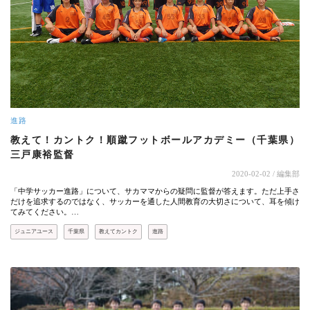
進路
教えて！カントク！順蹴フットボールアカデミー（千葉県）
三戸康裕監督
2020-02-02
/ 編集部
「中学サッカー進路」について、サカママからの疑問に監督が答えます。ただ上手さ
だけを追求するのではなく、サッカーを通した人間教育の大切さについて、耳を傾け
てみてください。…
ジュニアユース
千葉県
教えてカントク
進路