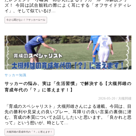
ズ！ 今回は試合観戦の際によく耳にする「オフサイドディレ
イ」、そして似ているけ…
今さら聞けない！？サッカールール
サッカー知識
サッカーの悩み、実は「生活習慣」で解決する【大槻邦雄の
育成年代の「？」に答えます！】
2026-05-20
/ 大槻邦雄
「育成のスペシャリスト」大槻邦雄さんによる連載。今回は、目
先の勝利や見栄えの良いプレー、耳障りの良い言葉の裏側に潜
む、育成の本質についてお話ししたいと思います。「良かれと思
って」という想いが、時として…
大槻邦雄の育成年代の「？」に答えます！