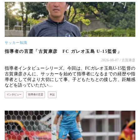
サッカー知識
指導者の言霊「古賀康彦 FC ガレオ玉島 U-15監督」
2026-08-07
/ 古賀康彦
指導者インタビューシリーズ。今回は、FCガレオ玉島U-15監督の
古賀康彦さんに、サッカーを始めて指導者になるまでの経歴や指
導者として何より大切にして事、子どもたちとの接し方、距離感
などを語っていただい…
インタビュー
指導者の言霊
本誌