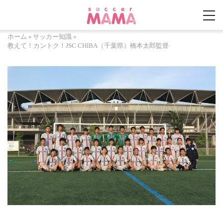
ホーム
»
サッカー知識
»
教えて！カントク！JSC CHIBA（千葉県）橋本太郎監督