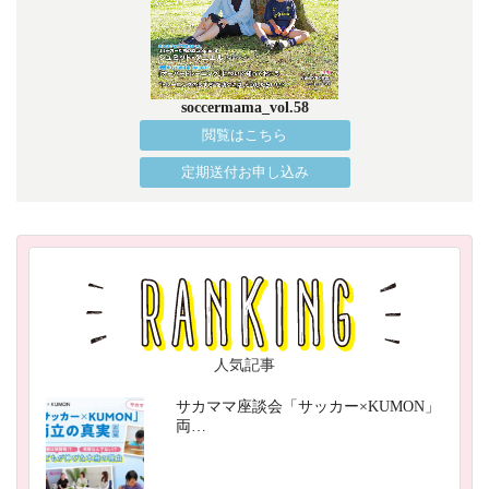
soccermama_vol.58
閲覧はこちら
定期送付お申し込み
人気記事
サカママ座談会「サッカー×KUMON」
両…