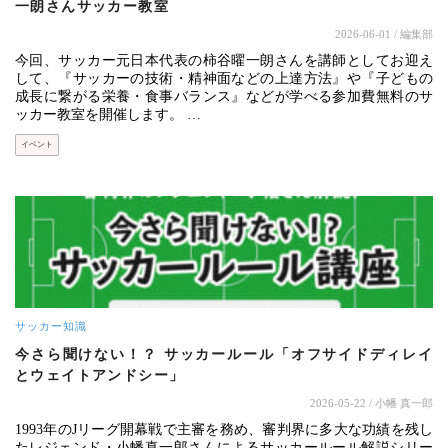
一朗さんサッカー教室
2026-06-01
/ 編集部
今回、サッカー元日本代表の柿谷曜一朗さんを講師としてお迎え
して、『サッカーの技術・精神面などの上達方法』や『子どもの
成長に繋がる栄養・食事バランス』などが学べる参加費無料のサ
ッカー教室を開催します。 …
イベント
サッカー知識
今さら聞けない！？ サッカールール「オフサイドディレイ
とウェイトアンドシー」
2026-05-22
/ 小幡 真一郎
1993年のJリーグ開幕戦で主審を務め、審判界に多大な功績を残し
たレジェンド・小幡真一郎さんによるサッカールール解説シリー