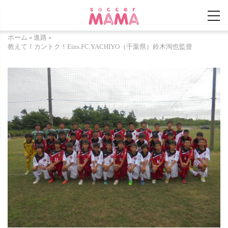
ホーム
»
進路
»
教えて！カントク！Eins.FC.YACHIYO（千葉県）鈴木洵也監督