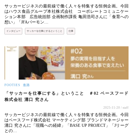
サッカービジネスの最前線で働く人々を特集する恒例企画。今回
はハウス食品グループ本社株式会社 コーポレートコミュニケー
ション本部 広告統括部 企画制作課長 亀田浩司さんに「食育への
想い」「JFAバーモン…
インタビュー
サッカーを仕事にするということ
仕事
FOOTIES
進路
「サッカーを仕事にする」ということ ＃02 ベースフード
株式会社 溝口 究さん
2025-11-20
/ staff
サッカービジネスの最前線で働く人々を特集する恒例企画。今回
はベースフード株式会社 マーケティング部 ブランドマネージャー
溝口 究さんに「現職への経緯」「BASE UP PROJECT」「Jリーグ
との…