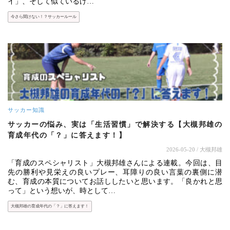
イ」、そして似ているけ…
今さら聞けない！？サッカールール
サッカー知識
サッカーの悩み、実は「生活習慣」で解決する【大槻邦雄の
育成年代の「？」に答えます！】
2026-05-20
/ 大槻邦雄
「育成のスペシャリスト」大槻邦雄さんによる連載。今回は、目
先の勝利や見栄えの良いプレー、耳障りの良い言葉の裏側に潜
む、育成の本質についてお話ししたいと思います。「良かれと思
って」という想いが、時として…
大槻邦雄の育成年代の「？」に答えます！