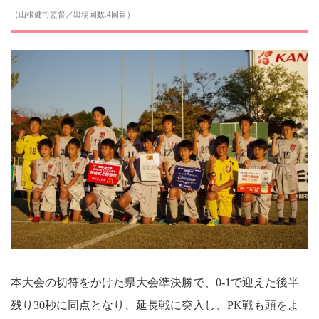
（山根健司監督／出場回数:4回目）
本大会の切符をかけた県大会準決勝で、0-1で迎えた後半
残り30秒に同点となり、延長戦に突入し、PK戦も頭をよ