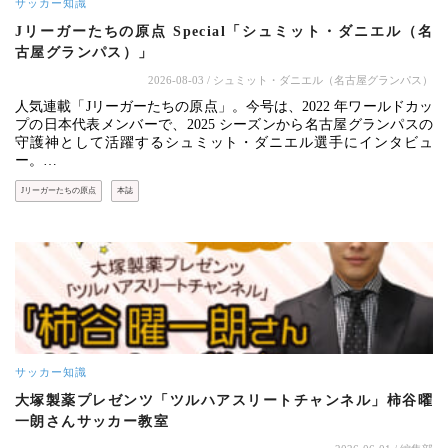
サッカー知識
Jリーガーたちの原点 Special「シュミット・ダニエル（名
古屋グランパス）」
2026-08-03
/ シュミット・ダニエル（名古屋グランパス）
人気連載「Jリーガーたちの原点」。今号は、2022 年ワールドカッ
プの日本代表メンバーで、2025 シーズンから名古屋グランパスの
守護神として活躍するシュミット・ダニエル選手にインタビュ
ー。…
Jリーガーたちの原点
本誌
サッカー知識
大塚製薬プレゼンツ「ツルハアスリートチャンネル」柿谷曜
一朗さんサッカー教室