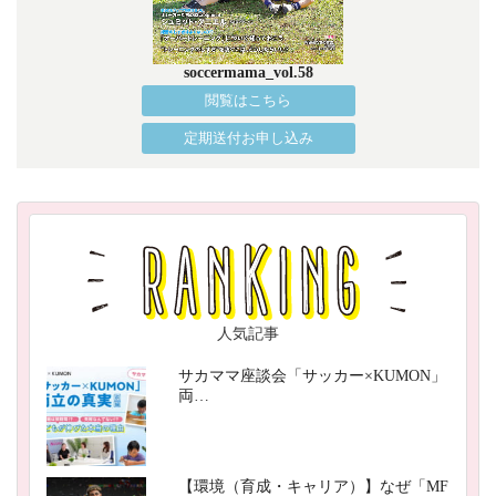
soccermama_vol.58
閲覧はこちら
定期送付お申し込み
人気記事
サカママ座談会「サッカー×KUMON」
両…
【環境（育成・キャリア）】なぜ「MF