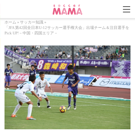
ホーム
»
サッカー知識
»
「JFA 第42回全日本U-12サッカー選手権大会」出場チーム＆注目選手を
Pick UP!－中国・四国エリア－