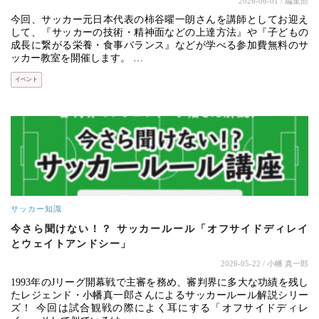
2026-06-01
/ 編集部
今回、サッカー元日本代表の柿谷曜一朗さんを講師としてお迎え
して、『サッカーの技術・精神面などの上達方法』や『子どもの
成長に繋がる栄養・食事バランス』などが学べる参加費無料のサ
ッカー教室を開催します。 …
イベント
サッカー知識
今さら聞けない！？ サッカールール「オフサイドディレイ
とウェイトアンドシー」
2026-05-22
/ 小幡 真一郎
1993年のJリーグ開幕戦で主審を務め、審判界に多大な功績を残し
たレジェンド・小幡真一郎さんによるサッカールール解説シリー
ズ！ 今回は試合観戦の際によく耳にする「オフサイドディレ