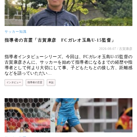
サッカー知識
指導者の言霊「古賀康彦 FCガレオ玉島U-15監督」
2026-08-07
/ 古賀康彦
指導者インタビューシリーズ。今回は、FCガレオ玉島U-15監督の
古賀康彦さんに、サッカーを始めて指導者になるまでの経歴や指
導者として何より大切にして事、子どもたちとの接し方、距離感
などを語っていただい…
インタビュー
指導者の言霊
本誌