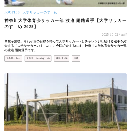
FOOTIES
大学サッカーのすゝめ
神奈川大学体育会サッカー部 渡邉 陽路選手【大学サッカー
のすゝめ 2025】
2025-10-02
/ staff
高校卒業後、それぞれの目標を持って大学サッカーへとチャレンジし続ける選手を紹
介する「大学サッカーのすゝめ」。今回紹介するのは、神奈川大学体育会サッカー部
の渡邉 陽路選手です。…
大学サッカー
大学サッカーのすゝめ
神奈川大学
進路