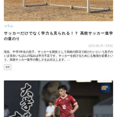
コラム
サッカーだけでなく学力も見られる！？ 高校サッカー進学
の道のり
2025-09-29
/ YASU
現在、中学3年生の息子。サッカーを競技として高校の部活で続けたいという息子の
いま現在いちばんの悩みは学力不足です。サッカーを続けるためにも勉強が必要とい
う、高校サッカー進学の難しさをお伝えします。…
進路