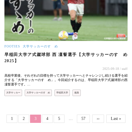
FOOTIES
大学サッカーのすゝめ
早稲田大学ア式蹴球部 西 凜誓選手【大学サッカーのすゝめ
2025】
2025-09-18
/ staff
高校卒業後、それぞれの目標を持って大学サッカーへとチャレンジし続ける選手を紹
介する「大学サッカーのすゝめ」。今回紹介するのは、早稲田大学ア式蹴球部の西
凜誓選手です。…
大学サッカー
大学サッカーのすゝめ
早稲田大学
進路
ページ送り
Page
Page
Page
Page
Page
1
2
カレントページ
3
4
5
…
57
次ページ
››
最終ページ
Last »