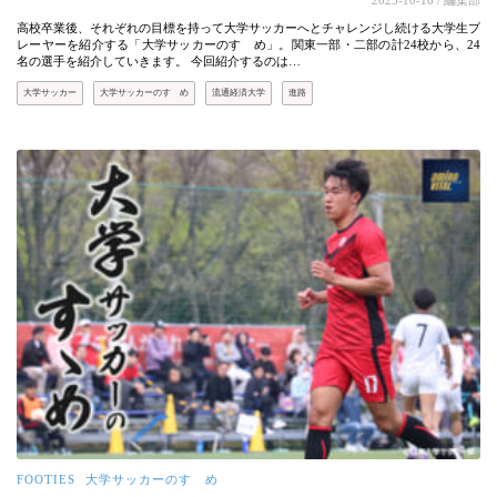
2025-10-16
/ 編集部
高校卒業後、それぞれの目標を持って大学サッカーへとチャレンジし続ける大学生プ
レーヤーを紹介する「大学サッカーのすゝめ」。関東一部・二部の計24校から、24
名の選手を紹介していきます。 今回紹介するのは…
大学サッカー
大学サッカーのすゝめ
流通経済大学
進路
FOOTIES
大学サッカーのすゝめ