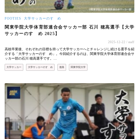
FOOTIES
大学サッカーのすゝめ
関東学院大学体育部連合会サッカー部 石川 穂高選手【大学
サッカーのすゝめ 2025】
2025-12-22
/ staff
高校卒業後、それぞれの目標を持って大学サッカーへとチャレンジし続ける選手を紹
介する「大学サッカーのすゝめ」。今回紹介するのは、関東学院大学体育部連合会サ
ッカー部の石川 穂高選手です。…
大学サッカー
大学サッカーのすゝめ
進路
関東学院大学