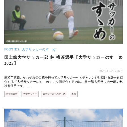
FOOTIES
大学サッカーのすゝめ
国士舘大学サッカー部 林 禮蒼選手【大学サッカーのすゝめ
2025】
2025-11-20
/ staff
高校卒業後、それぞれの目標を持って大学サッカーへとチャレンジし続ける選手を紹
介する「大学サッカーのすゝめ」。今回紹介するのは、国士舘大学サッカー部の林
禮蒼選手です。 …
国士舘大学
大学サッカー
大学サッカーのすゝめ
進路