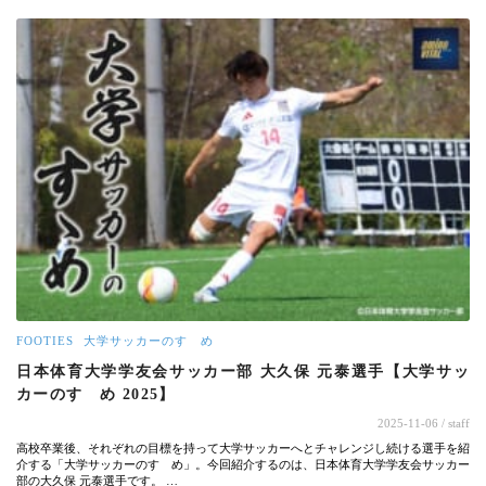
FOOTIES
大学サッカーのすゝめ
日本体育大学学友会サッカー部 大久保 元泰選手【大学サッ
カーのすゝめ 2025】
2025-11-06
/ staff
高校卒業後、それぞれの目標を持って大学サッカーへとチャレンジし続ける選手を紹
介する「大学サッカーのすゝめ」。今回紹介するのは、日本体育大学学友会サッカー
部の大久保 元泰選手です。 …