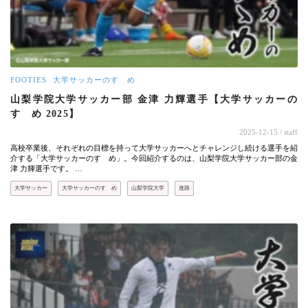
FOOTIES
大学サッカーのすゝめ
山梨学院大学サッカー部 金津 力輝選手【大学サッカーの
すゝめ 2025】
2025-12-15
/ staff
高校卒業後、それぞれの目標を持って大学サッカーへとチャレンジし続ける選手を紹
介する「大学サッカーのすゝめ」。今回紹介するのは、山梨学院大学サッカー部の金
津 力輝選手です。 …
大学サッカー
大学サッカーのすゝめ
山梨学院大学
進路