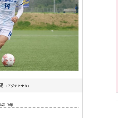
陽
（アダチ ヒナタ）
科 3年