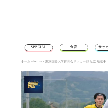
SPECIAL
食育
サッ
footies
»
ホーム
»
東京国際大学体育会サッカー部 足立 陽選手【