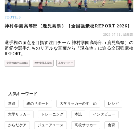
FOOTIES
神村学園高等部（鹿児島県）［全国強豪校REPORT 2026］
2026-07-31
/ 編集部
選手権の頂点を目指す注目チーム 神村学園高等部（鹿児島県）の
監督や選手たちのリアルな言葉から「現在地」に迫る全国強豪校
REPORT。…
全国強豪校REPORT
神村学園高等部
高校サッカー
人気キーワード
進路
親のサポート
大学サッカーのすゝめ
レシピ
大学サッカー
トレーニング
本誌
インタビュー
からだケア
ジュニアユース
高校サッカー
食育