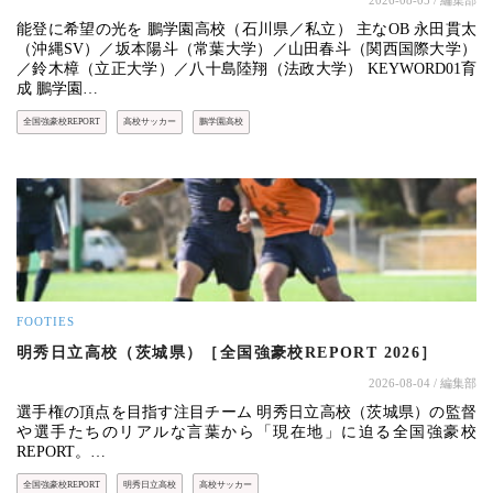
2026-08-05
/ 編集部
能登に希望の光を 鵬学園高校（石川県／私立） 主なOB 永田貫太
（沖縄SV）／坂本陽斗（常葉大学）／山田春斗（関西国際大学）
／鈴木樟（立正大学）／八十島陸翔（法政大学） KEYWORD01育
成 鵬学園…
全国強豪校REPORT
高校サッカー
鵬学園高校
FOOTIES
明秀日立高校（茨城県）［全国強豪校REPORT 2026］
2026-08-04
/ 編集部
選手権の頂点を目指す注目チーム 明秀日立高校（茨城県）の監督
や選手たちのリアルな言葉から「現在地」に迫る全国強豪校
REPORT。…
全国強豪校REPORT
明秀日立高校
高校サッカー