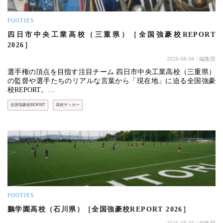
FOOTIES
四日市中央工業高校（三重県）［全国強豪校REPORT
2026］
2026-08-06
/ 編集部
選手権の頂点を目指す注目チーム 四日市中央工業高校（三重県）
の監督や選手たちのリアルな言葉から「現在地」に迫る全国強豪
校REPORT。…
全国強豪校REPORT
高校サッカー
FOOTIES
鵬学園高校（石川県）［全国強豪校REPORT 2026］