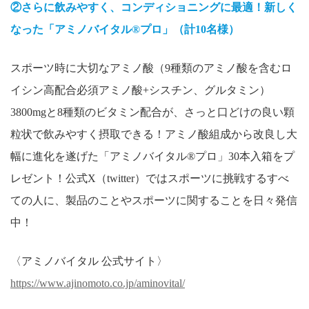
②さらに飲みやすく、コンディショニングに最適！新しく
なった「アミノバイタル®プロ」（計10名様）
スポーツ時に大切なアミノ酸（9種類のアミノ酸を含むロ
イシン高配合必須アミノ酸+シスチン、グルタミン）
3800mgと8種類のビタミン配合が、さっと口どけの良い顆
粒状で飲みやすく摂取できる！アミノ酸組成から改良し大
幅に進化を遂げた「アミノバイタル®プロ」30本入箱をプ
レゼント！公式X（twitter）ではスポーツに挑戦するすべ
ての人に、製品のことやスポーツに関することを日々発信
中！
〈アミノバイタル 公式サイト〉
https://www.ajinomoto.co.jp/aminovital/