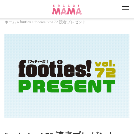
footies
»
ホーム
»
footies! vol.72 読者プレゼント