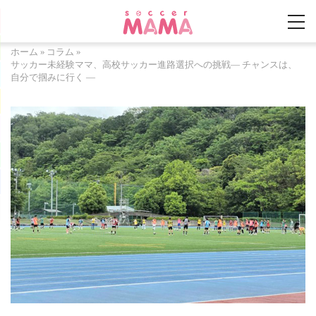
ホーム
»
コラム
»
サッカー未経験ママ、高校サッカー進路選択への挑戦― チャンスは、
自分で掴みに行く ―