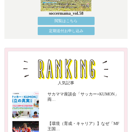
soccermama_vol.58
閲覧はこちら
定期送付お申し込み
人気記事
サカママ座談会「サッカー×KUMON」
両…
【環境（育成・キャリア）】なぜ「MF
王国…