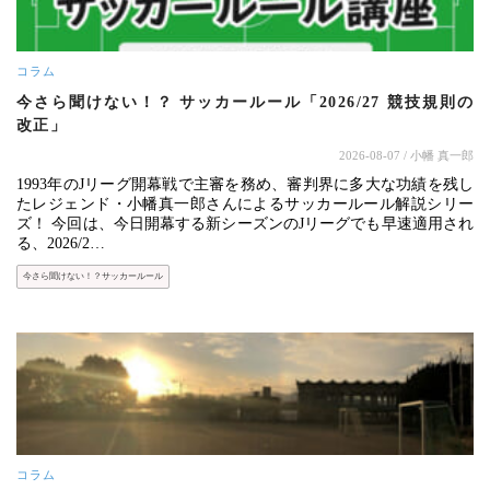
コラム
今さら聞けない！？ サッカールール「2026/27 競技規則の
改正」
2026-08-07
/ 小幡 真一郎
1993年のJリーグ開幕戦で主審を務め、審判界に多大な功績を残し
たレジェンド・小幡真一郎さんによるサッカールール解説シリー
ズ！ 今回は、今日開幕する新シーズンのJリーグでも早速適用され
る、2026/2…
今さら聞けない！？サッカールール
コラム