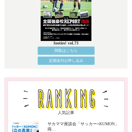
footies! vol.73
閲覧はこちら
定期送付お申し込み
人気記事
サカママ座談会「サッカー×KUMON」
両…