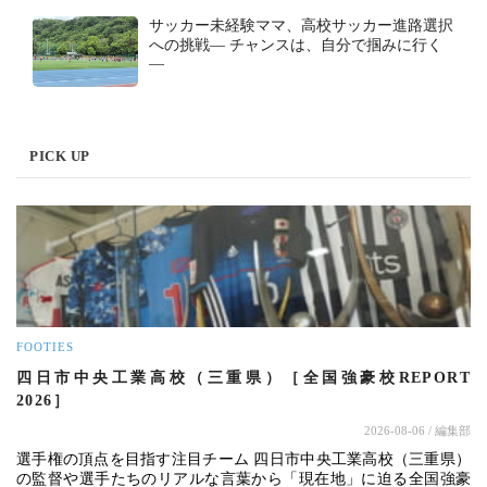
サッカー未経験ママ、高校サッカー進路選択
への挑戦― チャンスは、自分で掴みに行く
―
PICK UP
FOOTIES
四日市中央工業高校（三重県）［全国強豪校REPORT
2026］
2026-08-06
/ 編集部
選手権の頂点を目指す注目チーム 四日市中央工業高校（三重県）
の監督や選手たちのリアルな言葉から「現在地」に迫る全国強豪