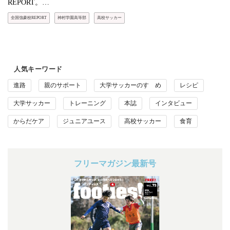
REPORT。…
全国強豪校REPORT
神村学園高等部
高校サッカー
人気キーワード
進路
親のサポート
大学サッカーのすゝめ
レシピ
大学サッカー
トレーニング
本誌
インタビュー
からだケア
ジュニアユース
高校サッカー
食育
フリーマガジン最新号