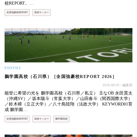
校REPORT。…
全国強豪校REPORT
高校サッカー
FOOTIES
鵬学園高校（石川県）［全国強豪校REPORT 2026］
2026-08-05
/ 編集部
能登に希望の光を 鵬学園高校（石川県／私立） 主なOB 永田貫太
（沖縄SV）／坂本陽斗（常葉大学）／山田春斗（関西国際大学）
／鈴木樟（立正大学）／八十島陸翔（法政大学） KEYWORD01育
成 鵬学園…
全国強豪校REPORT
高校サッカー
鵬学園高校