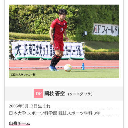
DF
國枝 蒼空
（クニエダ ソラ）
2005年5月13日生まれ
日本大学 スポーツ科学部 競技スポーツ学科 3年
出身チーム