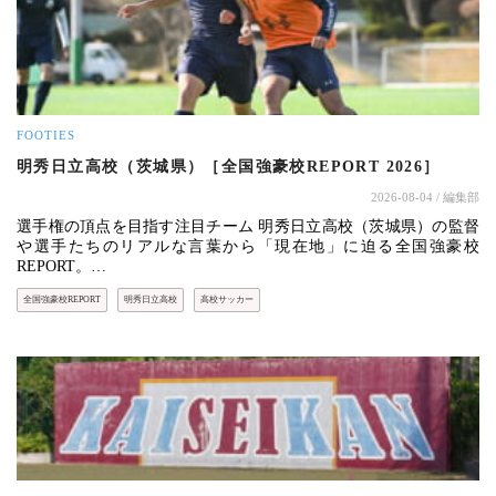
FOOTIES
明秀日立高校（茨城県）［全国強豪校REPORT 2026］
2026-08-04
/ 編集部
選手権の頂点を目指す注目チーム 明秀日立高校（茨城県）の監督
や選手たちのリアルな言葉から「現在地」に迫る全国強豪校
REPORT。…
全国強豪校REPORT
明秀日立高校
高校サッカー