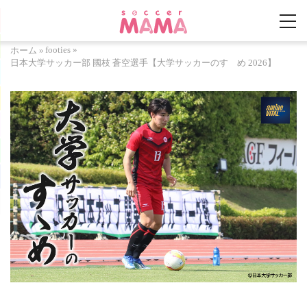
footies
»
ホーム
»
日本大学サッカー部 國枝 蒼空選手【大学サッカーのすゝめ 2026】