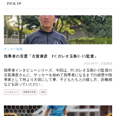
PICK UP
サッカー知識
指導者の言霊「古賀康彦 FCガレオ玉島U-15監督」
2026-08-07
/ 古賀康彦
指導者インタビューシリーズ。今回は、FCガレオ玉島U-15監督の
古賀康彦さんに、サッカーを始めて指導者になるまでの経歴や指
導者として何より大切にして事、子どもたちとの接し方、距離感
などを語っていただい…
インタビュー
指導者の言霊
本誌