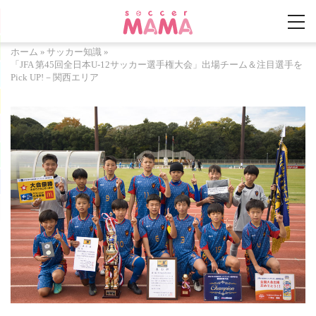
ホーム
»
サッカー知識
»
「JFA 第45回全日本U-12サッカー選手権大会」出場チーム＆注目選手を
Pick UP!－関西エリア