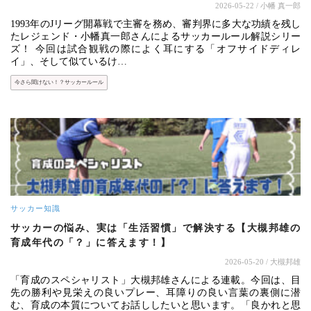
2026-05-22
/ 小幡 真一郎
1993年のJリーグ開幕戦で主審を務め、審判界に多大な功績を残し
たレジェンド・小幡真一郎さんによるサッカールール解説シリー
ズ！ 今回は試合観戦の際によく耳にする「オフサイドディレ
イ」、そして似ているけ…
今さら聞けない！？サッカールール
サッカー知識
サッカーの悩み、実は「生活習慣」で解決する【大槻邦雄の
育成年代の「？」に答えます！】
2026-05-20
/ 大槻邦雄
「育成のスペシャリスト」大槻邦雄さんによる連載。今回は、目
先の勝利や見栄えの良いプレー、耳障りの良い言葉の裏側に潜
む、育成の本質についてお話ししたいと思います。「良かれと思