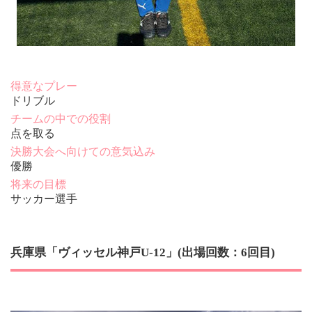
得意なプレー
ドリブル
チームの中での役割
点を取る
決勝大会へ向けての意気込み
優勝
将来の目標
サッカー選手
兵庫県「ヴィッセル神戸U-12」(出場回数：6回目)