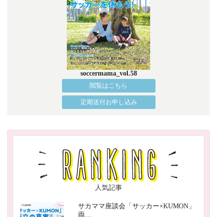
soccermama_vol.58
閲覧はこちら
定期送付お申し込み
人気記事
サカママ座談会「サッカー×KUMON」
両…