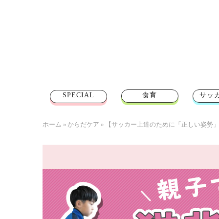
SPECIAL
食育
サッ
ホーム
»
からだケア
»
【サッカー上達のために「正しい姿勢」