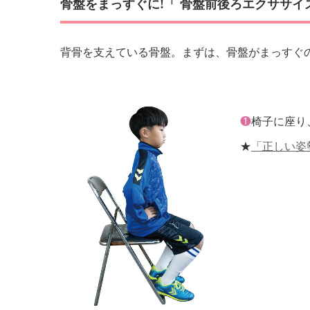
骨盤をまっすぐに!「 骨盤前後ろエクササイ
背骨を支えている骨盤。まずは、骨盤がまっすぐ
❶
椅子に座り
★
「正しい姿