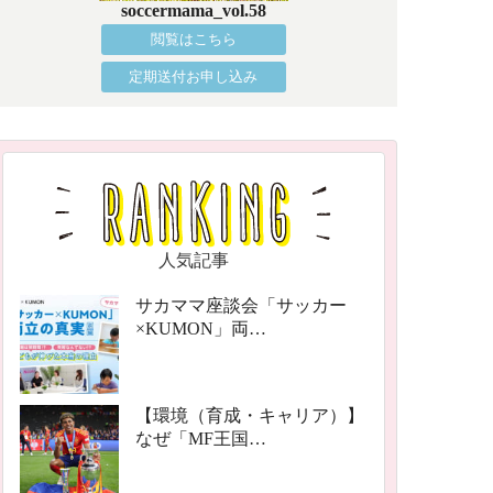
soccermama_vol.58
閲覧はこちら
定期送付お申し込み
人気記事
サカママ座談会「サッカー
×KUMON」両…
【環境（育成・キャリア）】
なぜ「MF王国…