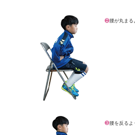
❷
腰が丸まる
❸
腰を反るよ