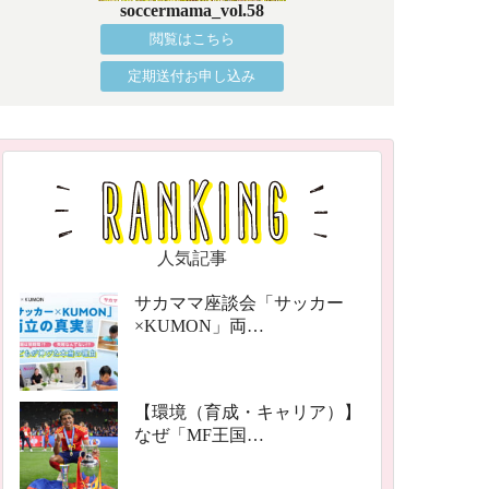
soccermama_vol.58
閲覧はこちら
定期送付お申し込み
人気記事
サカママ座談会「サッカー
×KUMON」両…
【環境（育成・キャリア）】
なぜ「MF王国…