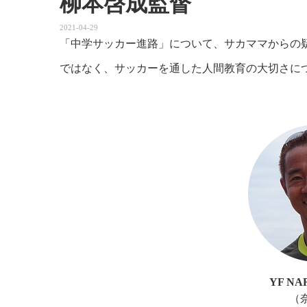
柳本啓成監督
2021-04-29
「中学サッカー進路」について、サカママからの
ではなく、サッカーを通した人間教育の大切さに
YF NA
（