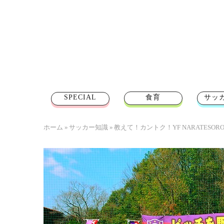
SPECIAL
食育
サッ
ホーム
»
サッカー知識
»
教えて！カントク！YF NARATES