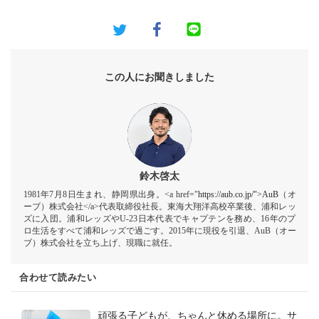
この人にお聞きしました
鈴木啓太
1981年7月8日生まれ、静岡県出身。<a href="
https://aub.co.jp/">AuB
（オ
ーブ）株式会社</a>代表取締役社長。東海大翔洋高校卒業後、浦和レッ
ズに入団。浦和レッズやU-23日本代表でキャプテンを務め、16年のプ
ロ生活をすべて浦和レッズで過ごす。2015年に現役を引退、AuB（オー
ブ）株式会社を立ち上げ、現職に就任。
合わせて読みたい
頑張る子どもが、ちゃんと休める場所に。サ