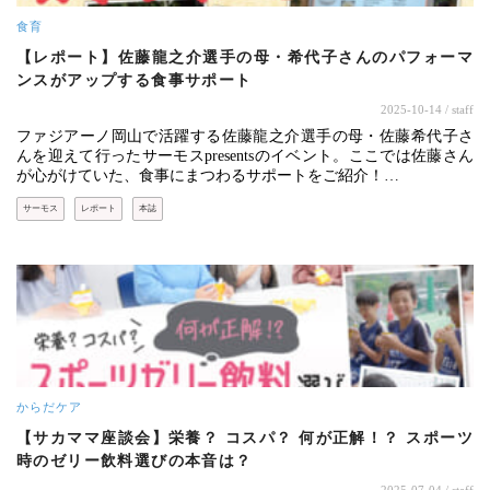
食育
【レポート】佐藤龍之介選手の母・希代子さんのパフォーマ
ンスがアップする食事サポート
2025-10-14
/ staff
ファジアーノ岡山で活躍する佐藤龍之介選手の母・佐藤希代子さ
んを迎えて行ったサーモスpresentsのイベント。ここでは佐藤さん
が心がけていた、食事にまつわるサポートをご紹介！…
サーモス
レポート
本誌
からだケア
【サカママ座談会】栄養？ コスパ？ 何が正解！？ スポーツ
時のゼリー飲料選びの本音は？