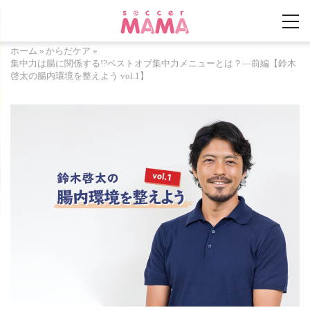
ホーム
»
からだケア
»
集中力は腸に関係する!?ベストオブ集中力メニューとは？―前編【鈴木
啓太の腸内環境を整えよう vol.1】