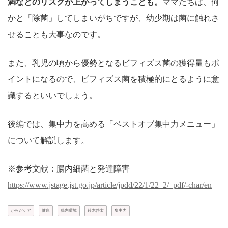
満などのリスクが上がってしまうことも。
ママたちは、何
かと「除菌」してしまいがちですが、幼少期は菌に触れさ
せることも大事なのです。
また、乳児の頃から優勢となるビフィズス菌の獲得量もポ
イントになるので、ビフィズス菌を積極的にとるように意
識するといいでしょう。
後編では、集中力を高める「ベストオブ集中力メニュー」
について解説します。
※参考文献：腸内細菌と発達障害
https://www.jstage.jst.go.jp/article/jpdd/22/1/22_2/_pdf/-char/en
からだケア
健康
腸内環境
鈴木啓太
集中力