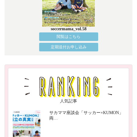
soccermama_vol.58
閲覧はこちら
定期送付お申し込み
人気記事
サカママ座談会「サッカー×KUMON」
両…