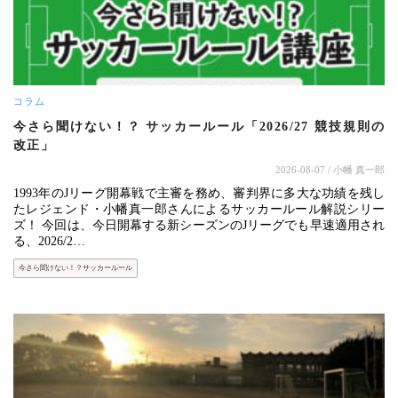
コラム
今さら聞けない！？ サッカールール「2026/27 競技規則の
改正」
2026-08-07
/ 小幡 真一郎
1993年のJリーグ開幕戦で主審を務め、審判界に多大な功績を残し
たレジェンド・小幡真一郎さんによるサッカールール解説シリー
ズ！ 今回は、今日開幕する新シーズンのJリーグでも早速適用され
る、2026/2…
今さら聞けない！？サッカールール