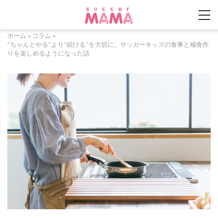
ホーム
»
コラム
»
“ちゃんとやる”より“続ける”を大切に。サッカーキッズの食事と補食作
りを楽しめるようになった話