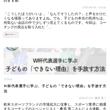
のすすめ
2026-08-04
/ そのか
「こうしたほうがいいよ」「なんでそうしたの？」と声をかけた
くなる場面ってありますよね。でも、子どもの本当の気持ちは、
何気ない会話の中で少しずつ見えてくるものです。今回は、コー
チングの視点を取り入れた「…
親のサポート
コラム
W杯代表選手に学ぶ、子どもの「できない理由」を手放す方
法
2026-07-29
/ 桑原 寛二
欧米スポーツブランドの市場拡大に従事し、スポーツ業界に精通
するコーチングのスペシャリスト・桑原 寛二さんによる連載。今