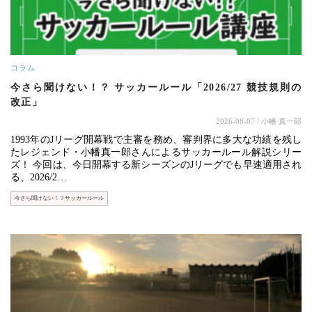
コラム
今さら聞けない！？ サッカールール「2026/27 競技規則の
改正」
2026-08-07
/ 小幡 真一郎
1993年のJリーグ開幕戦で主審を務め、審判界に多大な功績を残し
たレジェンド・小幡真一郎さんによるサッカールール解説シリー
ズ！ 今回は、今日開幕する新シーズンのJリーグでも早速適用され
る、2026/2…
今さら聞けない！？サッカールール