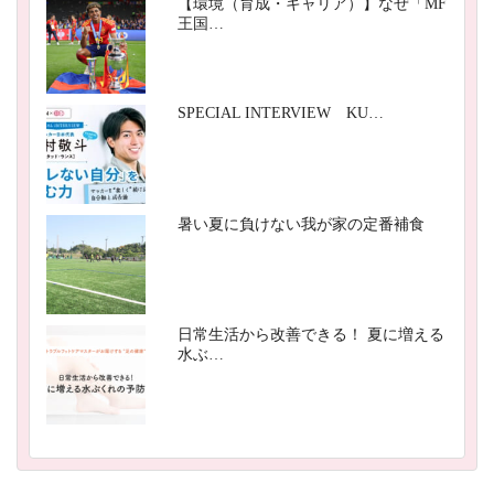
【環境（育成・キャリア）】なぜ「MF
王国…
SPECIAL INTERVIEW KU…
暑い夏に負けない我が家の定番補食
日常生活から改善できる！ 夏に増える
水ぶ…