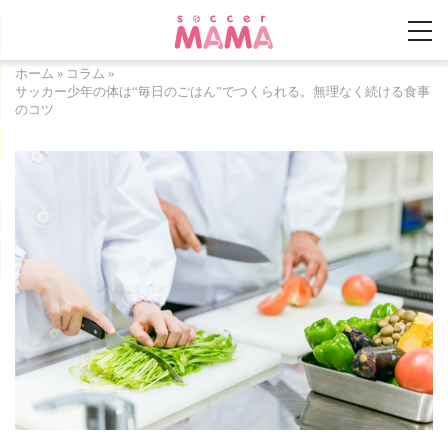
ホーム
»
コラム
»
サッカー少年の体は“毎日のごはん”でつくられる。無理なく続ける食事
のコツ