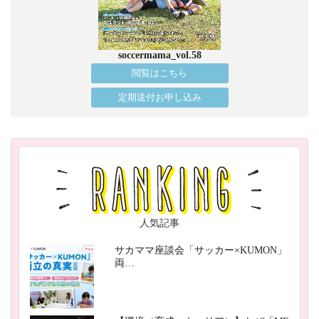
soccermama_vol.58
閲覧はこちら
定期送付お申し込み
人気記事
サカママ座談会「サッカー×KUMON」
両…