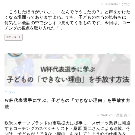
2026-08-04
/ そのか
「こうしたほうがいいよ」「なんでそうしたの？」と声をかけた
くなる場面ってありますよね。でも、子どもの本当の気持ちは、
何気ない会話の中で少しずつ見えてくるものです。今回は、コー
チングの視点を取り入れた「…
親のサポート
コラム
W杯代表選手に学ぶ、子どもの「できない理由」を手放す方
法
2026-07-29
/ 桑原 寛二
欧米スポーツブランドの市場拡大に従事し、スポーツ業界に精通
するコーチングのスペシャリスト・桑原 寛二さんによる連載。今
回は、子どもが「できない理由」を探してしまう心の仕組みを、