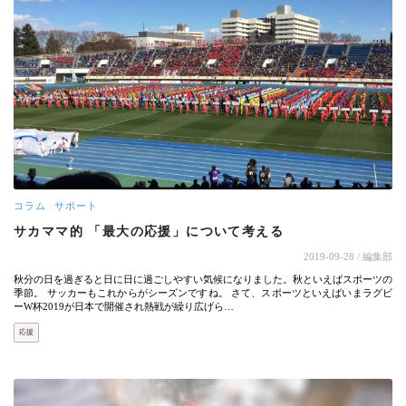
コラム
サポート
サカママ的 「最大の応援」について考える
2019-09-28
/ 編集部
秋分の日を過ぎると日に日に過ごしやすい気候になりました。秋といえばスポーツの
季節。 サッカーもこれからがシーズンですね。 さて、スポーツといえばいまラグビ
ーW杯2019が日本で開催され熱戦が繰り広げら…
応援