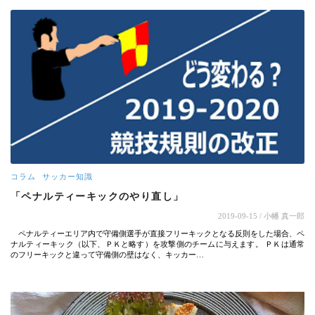
コラム
サッカー知識
「ペナルティーキックのやり直し」
2019-09-15
/ 小幡 真一郎
ペナルティーエリア内で守備側選手が直接フリーキックとなる反則をした場合、ペ
ナルティーキック（以下、ＰＫと略す）を攻撃側のチームに与えます。 ＰＫは通常
のフリーキックと違って守備側の壁はなく、キッカー…