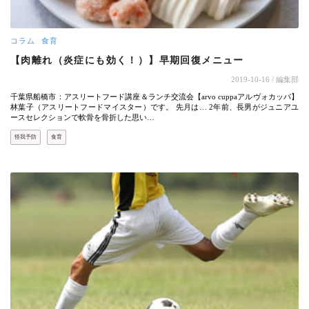
コラム
食育
【肉離れ（炎症にも効く！）】早期回復メニュー
2019-10-16
/ 編集部
千葉県船橋市：アスリートフード講座＆ランチ交流会【arvo cuppaアルヴォカッパ】
林葉子（アスリートフードマイスター）です。 先月は… 2年前、長男がジュニアユ
ースセレクションで軟骨を骨折した思い…
怪我予防
食育