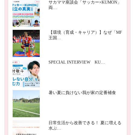
サカママ座談会「サッカー×KUMON」
両…
【環境（育成・キャリア）】なぜ「MF
王国…
SPECIAL INTERVIEW KU…
暑い夏に負けない我が家の定番補食
日常生活から改善できる！ 夏に増える
水ぶ…