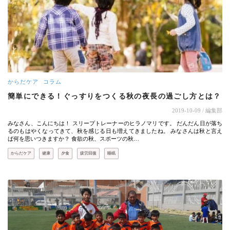
からだケア
コラム
簡単にできる！ぐっすりをつくる秋の夜長の過ごし方とは？
2019-10-09
/ 編集部
みなさん、こんにちは！ スリープトレーナーのヒラノマリです。 だんだん日が落ち
るのもはやくなってきて、秋を感じる日も増えてきましたね。 みなさんは秋と言え
ば何を思いつきますか？ 食欲の秋、スポーツの秋…
からだケア
健康
夕食
疲労回復
睡眠