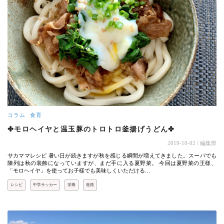
コラム
食育
✤モロヘイヤと温玉豚のトロトロ釜揚げうどん✤
2019-10-02
/ 編集部
サカママレシピ 暑い日が続きますが秋を感じる瞬間が増えてきました。スーパでも
陳列は秋の装飾になっていますが、まだ手に入る夏野菜。 今回は夏野菜の王様、
「モロヘイヤ」を使ってお子様でも美味しくいただける…
レシピ
中学サッカー
栄養
進路