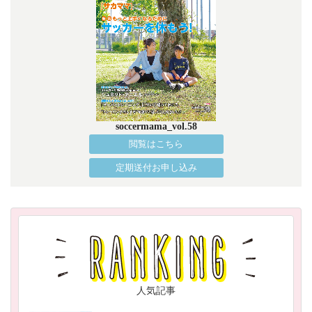
soccermama_vol.58
閲覧はこちら
定期送付お申し込み
人気記事