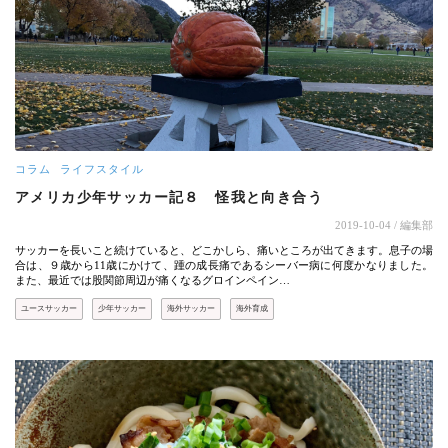
コラム
ライフスタイル
アメリカ少年サッカー記８ 怪我と向き合う
2019-10-04
/ 編集部
サッカーを長いこと続けていると、どこかしら、痛いところが出てきます。息子の場
合は、９歳から11歳にかけて、踵の成長痛であるシーバー病に何度かなりました。
また、最近では股関節周辺が痛くなるグロインペイン…
ユースサッカー
少年サッカー
海外サッカー
海外育成