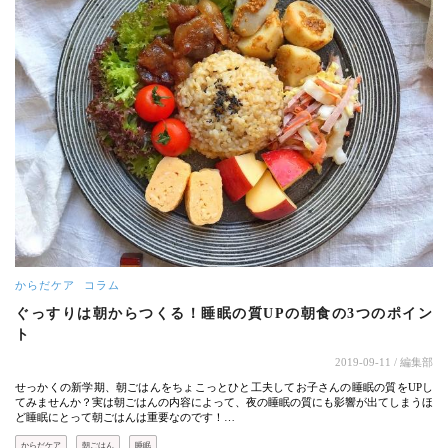
からだケア
コラム
ぐっすりは朝からつくる！睡眠の質UPの朝食の3つのポイン
ト
2019-09-11
/ 編集部
せっかくの新学期、朝ごはんをちょこっとひと工夫してお子さんの睡眠の質をUPし
てみませんか？実は朝ごはんの内容によって、夜の睡眠の質にも影響が出てしまうほ
ど睡眠にとって朝ごはんは重要なのです！…
からだケア
朝ごはん
睡眠