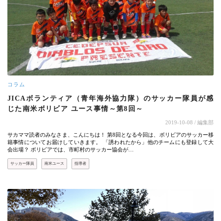
コラム
JICAボランティア（青年海外協力隊）のサッカー隊員が感
じた南米ボリビア ユース事情～第8回～
2019-10-08
/ 編集部
サカママ読者のみなさま、こんにちは！ 第8回となる今回は、ボリビアのサッカー移
籍事情についてお届けしていきます。 「誘われたから」他のチームにも登録して大
会出場？ ボリビアでは、市町村のサッカー協会が…
サッカー隊員
南米ユース
指導者