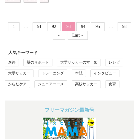
ページ送り
Page
Page
Page
Page
Page
Page
1
…
91
92
カレントページ
93
94
95
…
98
次ページ
››
最終ページ
Last »
人気キーワード
進路
親のサポート
大学サッカーのすゝめ
レシピ
大学サッカー
トレーニング
本誌
インタビュー
からだケア
ジュニアユース
高校サッカー
食育
フリーマガジン最新号