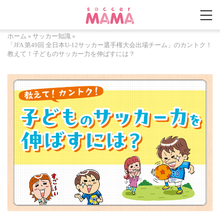
ホーム
»
サッカー知識
»
「JFA 第49回 全日本U-12サッカー選手権大会出場チーム」のカントク！
教えて！子どものサッカー力を伸ばすには？