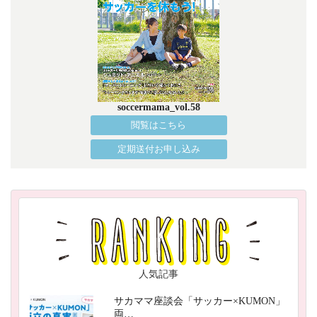
soccermama_vol.58
閲覧はこちら
定期送付お申し込み
人気記事
サカママ座談会「サッカー×KUMON」
両…