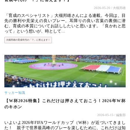
2026-05-20
/ 大槻邦雄
「育成のスペシャリスト」大槻邦雄さんによる連載。今回は、目
先の勝利や見栄えの良いプレー、耳障りの良い言葉の裏側に潜
む、育成の本質についてお話ししたいと思います。「良かれと思
って」という想いが、時として…
大槻邦雄の育成年代の「？」に答えます！
サッカー知識
【W杯2026特集】これだけは押さえておこう！2026年W杯
のキホン
2026-05-15
/ 編集部
いよいよ2026年FIFAワールドカップ（W杯）が近づいてきまし
た！ 親子で世界最高峰のプレーを楽しむために、これだけは知