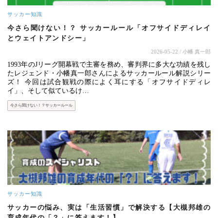
サッカー知識
今さら聞けない！？ サッカールール「オフサイドディレイ
とウェイトアンドシー」
2026-05-22
/ 小幡 真一郎
1993年のJリーグ開幕戦で主審を務め、審判界に多大な功績を残し
たレジェンド・小幡真一郎さんによるサッカールール解説シリー
ズ！ 今回は試合観戦の際によく耳にする「オフサイドディレ
イ」、そして似ているけ…
今さら聞けない！？サッカールール
サッカー知識
サッカーの悩み、実は「生活習慣」で解決する【大槻邦雄の
育成年代の「？」に答えます！】