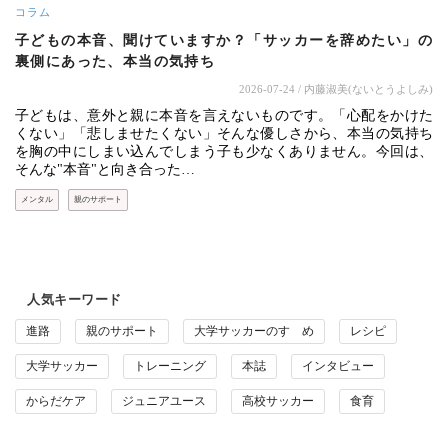
コラム
子どもの本音、聞けていますか？「サッカーを辞めたい」の
裏側にあった、本当の気持ち
2026-07-24
/ 内藤淑美(ないとうよしみ)
子どもは、意外と親に本音を言えないものです。「心配をかけた
くない」「悲しませたくない」そんな優しさから、本当の気持ち
を胸の中にしまい込んでしまう子も少なくありません。今回は、
そんな"本音"と向き合った…
メンタル
親のサポート
人気キーワード
進路
親のサポート
大学サッカーのすゝめ
レシピ
大学サッカー
トレーニング
本誌
インタビュー
からだケア
ジュニアユース
高校サッカー
食育