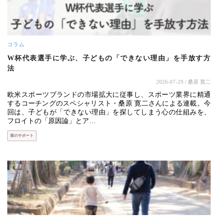
コラム
W杯代表選手に学ぶ、子どもの「できない理由」を手放す方
法
2026-07-29
/ 桑原 寛二
欧米スポーツブランドの市場拡大に従事し、スポーツ業界に精通
するコーチングのスペシャリスト・桑原 寛二さんによる連載。今
回は、子どもが「できない理由」を探してしまう心の仕組みを、
フロイトの「原因論」とア…
親のサポート