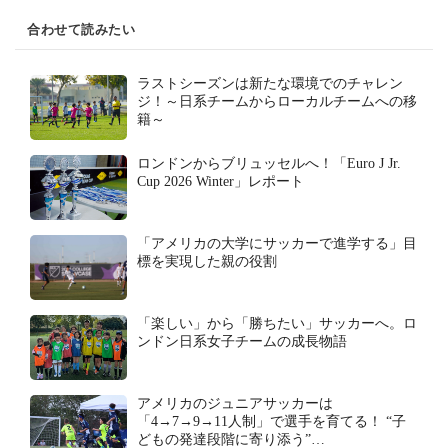
合わせて読みたい
ラストシーズンは新たな環境でのチャレン
ジ！～日系チームからローカルチームへの移
籍～
ロンドンからブリュッセルへ！「Euro J Jr.
Cup 2026 Winter」レポート
「アメリカの大学にサッカーで進学する」目
標を実現した親の役割
「楽しい」から「勝ちたい」サッカーへ。ロ
ンドン日系女子チームの成長物語
アメリカのジュニアサッカーは
「4→7→9→11人制」で選手を育てる！ “子
どもの発達段階に寄り添う”…