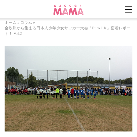
ホーム
»
コラム
»
全欧州から集まる日本人少年少女サッカー大会「Euro J Jr.」密着レポー
ト！ Vol.2