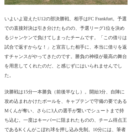
いよいよ迎えたU12の部決勝戦、相手はFC Frankfurt。予選
での直接対決は引き分けたものの、予選リーグ1位を決め
るジャンケンで負けてしまったチームです。「この借りは
試合で返すからな！」と宣言した相手に、本当に借りを返
すチャンスがやってきたのです。勝負の神様が最高の舞台
を用意してくれたのだ、と感じずにはいられませんでし
た。
決勝戦は15分一本勝負（前後半なし）。開始3分、自陣に
攻め込まれかけたボールを、キャプテンで守備の要である
Mくんが奪い、さらに3人の選手が繋いでシュートまで持
ち込む。一度はキーパーに阻まれたものの、チーム得点王
であるKくんがこぼれ球を押し込み先制。10分には、筆者