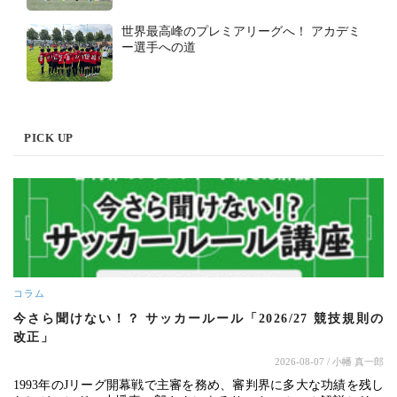
世界最高峰のプレミアリーグへ！ アカデミ
ー選手への道
PICK UP
コラム
今さら聞けない！？ サッカールール「2026/27 競技規則の
改正」
2026-08-07
/ 小幡 真一郎
1993年のJリーグ開幕戦で主審を務め、審判界に多大な功績を残し