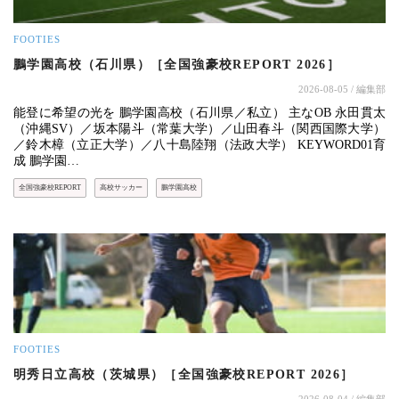
FOOTIES
鵬学園高校（石川県）［全国強豪校REPORT 2026］
2026-08-05
/ 編集部
能登に希望の光を 鵬学園高校（石川県／私立） 主なOB 永田貫太
（沖縄SV）／坂本陽斗（常葉大学）／山田春斗（関西国際大学）
／鈴木樟（立正大学）／八十島陸翔（法政大学） KEYWORD01育
成 鵬学園…
全国強豪校REPORT
高校サッカー
鵬学園高校
FOOTIES
明秀日立高校（茨城県）［全国強豪校REPORT 2026］
2026-08-04
/ 編集部