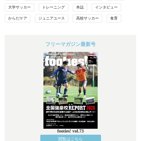
大学サッカー
トレーニング
本誌
インタビュー
からだケア
ジュニアユース
高校サッカー
食育
フリーマガジン最新号
footies! vol.73
閲覧はこちら