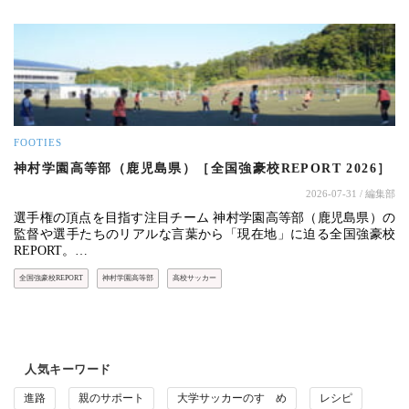
FOOTIES
神村学園高等部（鹿児島県）［全国強豪校REPORT 2026］
2026-07-31
/ 編集部
選手権の頂点を目指す注目チーム 神村学園高等部（鹿児島県）の
監督や選手たちのリアルな言葉から「現在地」に迫る全国強豪校
REPORT。…
全国強豪校REPORT
神村学園高等部
高校サッカー
人気キーワード
進路
親のサポート
大学サッカーのすゝめ
レシピ