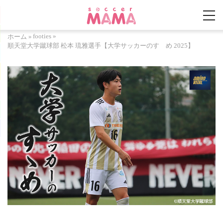
footies
»
ホーム
»
順天堂大学蹴球部 松本 琉雅選手【大学サッカーのすゝめ 2025】