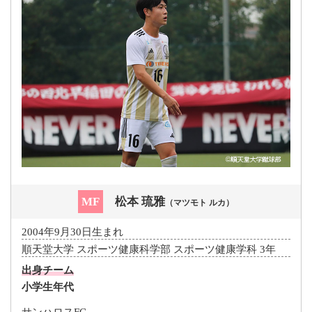
MF
松本 琉雅
（マツモト ルカ）
2004年9月30日生まれ
順天堂大学 スポーツ健康科学部 スポーツ健康学科 3年
出身チーム
小学生年代