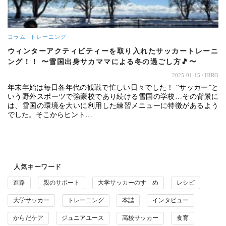
コラム
トレーニング
ウィンターアクティビティーを取り入れたサッカートレーニ
ング！！ 〜雪国出身サカママによる冬の過ごし方🎵〜
2025-01-15
/ HIRO
年末年始は毎日各年代の観戦で忙しい日々でした！ “サッカー”と
いう野外スポーツで強豪校であり続ける雪国の学校…その背景に
は、雪国の環境を大いに利用した練習メニューに特徴があるよう
でした。そこからヒント…
人気キーワード
進路
親のサポート
大学サッカーのすゝめ
レシピ
大学サッカー
トレーニング
本誌
インタビュー
からだケア
ジュニアユース
高校サッカー
食育