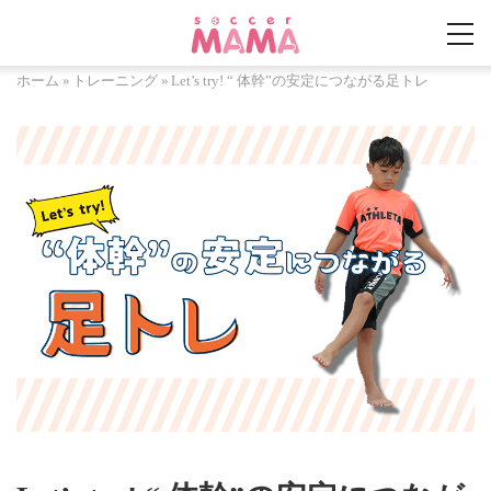
ホーム
»
トレーニング
»
Let’s try! “ 体幹”の安定につながる足トレ