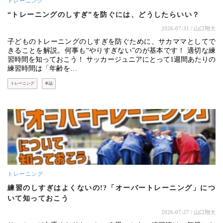
トレーニング
“トレーニングのしすぎ”を防ぐには、どうしたらいい？
2026-07-31
/ 山口翔大
子どものトレーニングのしすぎを防ぐために、サカママとしてで
きることを解説。何事も“やりすぎない”のが基本です！ 適切な練
習時間を知っておこう！ サッカージュニアにとって1週間あたりの
練習時間は「年齢を…
トレーニング
本誌
トレーニング
練習のしすぎはよくないの!?「オーバートレーニング」につ
いて知っておこう
2026-07-27
/ 山口翔大