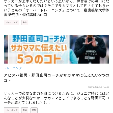
サッカーが上手くなりたいという思いから、練習漬けの毎日にな
っている子もいるのでは？そこでサカママとして押さえておきた
い子どもの「オーバートレーニング」について、慶應義塾大学体
育 研究所・特任講師の山口…
トレーニング
本誌
トレーニング
アビスパ福岡・野田直司コーチがサカママに伝えたい5つの
コト
2025-10-24
/ staff
サッカーで必要な走力を身につけるために、ジュニア時代にはど
んなことが大切なのか、サカママとしてできることを野田直司コ
ーチが教えてくれました！…
トレーニング
本誌
特集