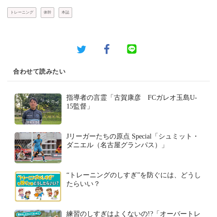
トレーニング
体幹
本誌
合わせて読みたい
指導者の言霊「古賀康彦 FCガレオ玉島U-
15監督」
Jリーガーたちの原点 Special「シュミット・
ダニエル（名古屋グランパス）」
“トレーニングのしすぎ”を防ぐには、どうし
たらいい？
練習のしすぎはよくないの!?「オーバートレ