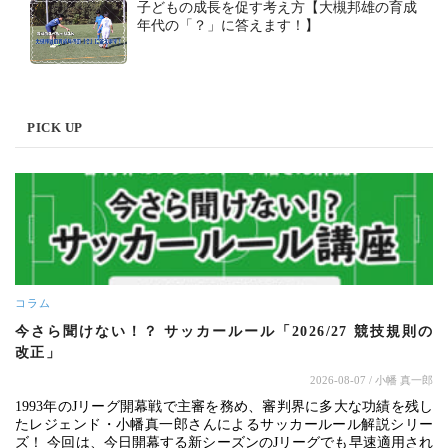
子どもの成長を促す考え方【大槻邦雄の育成
年代の「？」に答えます！】
PICK UP
コラム
今さら聞けない！？ サッカールール「2026/27 競技規則の
改正」
2026-08-07
/ 小幡 真一郎
1993年のJリーグ開幕戦で主審を務め、審判界に多大な功績を残し
たレジェンド・小幡真一郎さんによるサッカールール解説シリー
ズ！ 今回は、今日開幕する新シーズンのJリーグでも早速適用され