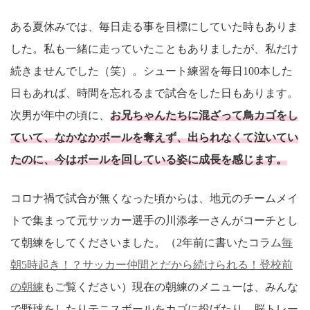
ある夏休みでは、毎日走る事を目標にしていた時もありま
した。私も一緒に走っていたこともありましたが、私だけ
続きませんでした（笑）。シュート練習を毎日100本した
日もあれば、時間を忘れるまで試合をした日もあります。
次男が年中の頃に、
お兄ちゃんたちに混ざって鳥カゴをし
ていて、なかなかボールを奪えず、出られなくて泣いてい
たのに、今はボールを回している姿に成長を感じます。
コロナ禍で試合が無くなった頃からは、地元のチームメイ
トで集まって元サッカー選手の川添孝一さんがコーチとし
て朝練をしてくださいました。（2年前に書いたコラム
毎
朝5時起き！？サッカー仲間とだから続けられる！登校前
の朝練
もご覧ください）現在の朝練のメニューは、みんな
で野球をしたりテニスボールをカゴに投げたり、脳トレー