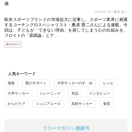
法
2026-07-29
/ 桑原 寛二
欧米スポーツブランドの市場拡大に従事し、スポーツ業界に精通
するコーチングのスペシャリスト・桑原 寛二さんによる連載。今
回は、子どもが「できない理由」を探してしまう心の仕組みを、
フロイトの「原因論」とア…
親のサポート
人気キーワード
進路
親のサポート
大学サッカーのすゝめ
レシピ
大学サッカー
トレーニング
本誌
インタビュー
からだケア
ジュニアユース
高校サッカー
食育
フリーマガジン最新号