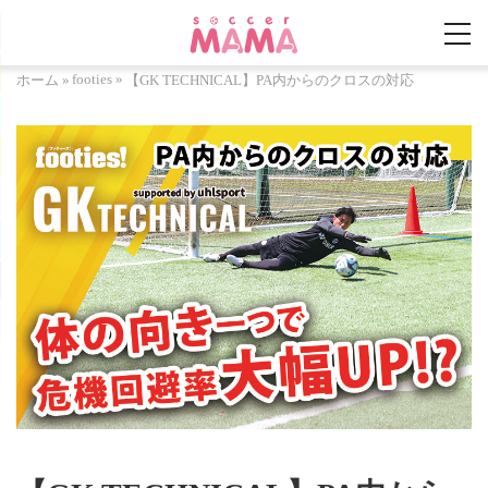
footies
»
ホーム
»
【GK TECHNICAL】PA内からのクロスの対応