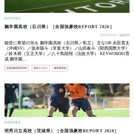
FOOTIES
鵬学園高校（石川県）［全国強豪校REPORT 2026］
2026-08-05
/ 編集部
能登に希望の光を 鵬学園高校（石川県／私立） 主なOB 永田貫太
（沖縄SV）／坂本陽斗（常葉大学）／山田春斗（関西国際大学）
／鈴木樟（立正大学）／八十島陸翔（法政大学） KEYWORD01育
成 鵬学園…
全国強豪校REPORT
高校サッカー
鵬学園高校
FOOTIES
明秀日立高校（茨城県）［全国強豪校REPORT 2026］