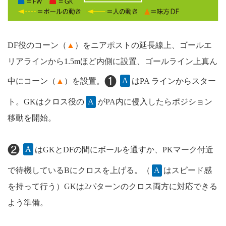
DF役のコーン（
▲
）をニアポストの延長線上、ゴールエ
リアラインから1.5mほど内側に設置、ゴールライン上真ん
❶
中にコーン（
▲
）を設置。
A
はPA ラインからスター
ト。GKはクロス役の
A
がPA内に侵入したらポジション
移動を開始。
❷
A
はGKとDFの間にボールを通すか、PKマーク付近
で待機しているBにクロスを上げる。（
A
はスピード感
を持って行う）GKは2パターンのクロス両方に対応できる
よう準備。