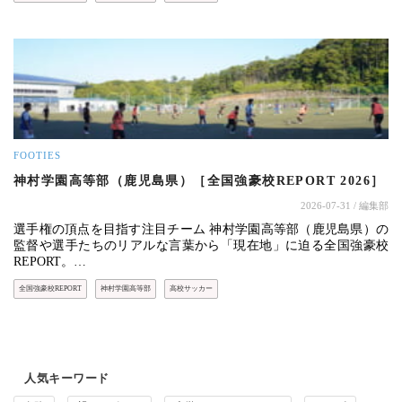
FOOTIES
神村学園高等部（鹿児島県）［全国強豪校REPORT 2026］
2026-07-31
/ 編集部
選手権の頂点を目指す注目チーム 神村学園高等部（鹿児島県）の
監督や選手たちのリアルな言葉から「現在地」に迫る全国強豪校
REPORT。…
全国強豪校REPORT
神村学園高等部
高校サッカー
人気キーワード