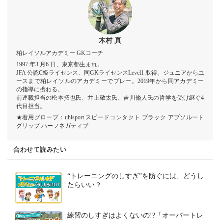
木村 真
柏レイソルアカデミー GKコーチ
1997 年3 月6 日、東京都生まれ。
JFA 公認C級ライセンス、同GKライセンスLevel1 取得。ジュニアからユ
ースまで柏レイソルのアカデミーでプレー。2019年から同アカデミー
の指導に携わる。
前連載担当の松本拓也氏、井上敬太氏、吉川脩人氏の哲学を受け継ぐ4
代目担当。
★着用グローブ：uhlsport スピードコンタクト ブラック アブソルート
グリップ ハーフネガティブ
合わせて読みたい
“トレーニングのしすぎ”を防ぐには、どうし
たらいい？
練習のしすぎはよくないの!?「オーバートレ