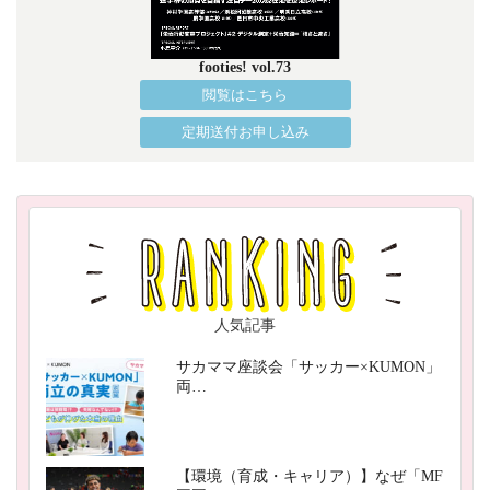
footies! vol.73
閲覧はこちら
定期送付お申し込み
人気記事
サカママ座談会「サッカー×KUMON」
両…
【環境（育成・キャリア）】なぜ「MF