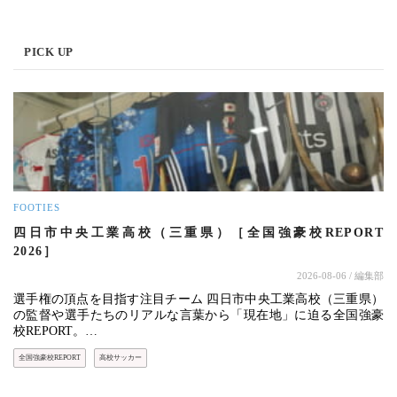
PICK UP
FOOTIES
四日市中央工業高校（三重県）［全国強豪校REPORT
2026］
2026-08-06
/ 編集部
選手権の頂点を目指す注目チーム 四日市中央工業高校（三重県）
の監督や選手たちのリアルな言葉から「現在地」に迫る全国強豪
校REPORT。…
全国強豪校REPORT
高校サッカー