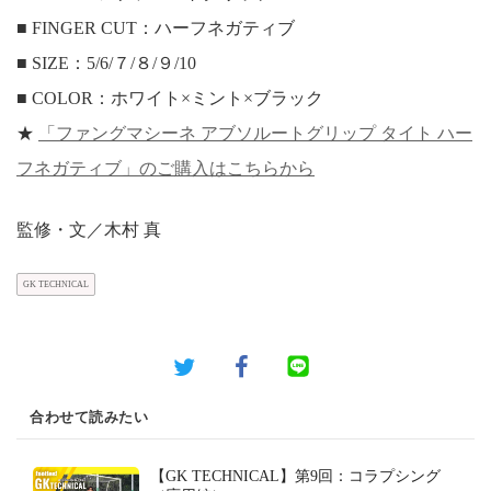
■ FINGER CUT：ハーフネガティブ
■ SIZE：5/6/７/８/９/10
■ COLOR：ホワイト×ミント×ブラック
★
「ファングマシーネ アブソルートグリップ タイト ハー
フネガティブ」のご購入はこちらから
監修・文／木村 真
GK TECHNICAL
合わせて読みたい
【GK TECHNICAL】第9回：コラプシング