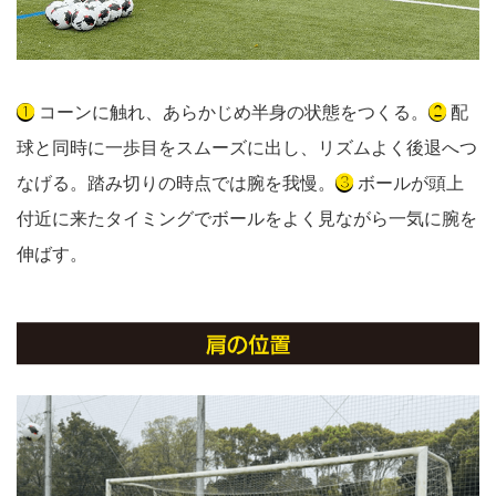
❶
コーンに触れ、あらかじめ半身の状態をつくる。
❷
配
球と同時に一歩目をスムーズに出し、リズムよく後退へつ
なげる。踏み切りの時点では腕を我慢。
❸
ボールが頭上
付近に来たタイミングでボールをよく見ながら一気に腕を
伸ばす。