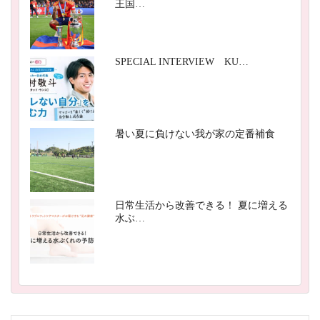
王国…
SPECIAL INTERVIEW KU…
暑い夏に負けない我が家の定番補食
日常生活から改善できる！ 夏に増える
水ぶ…