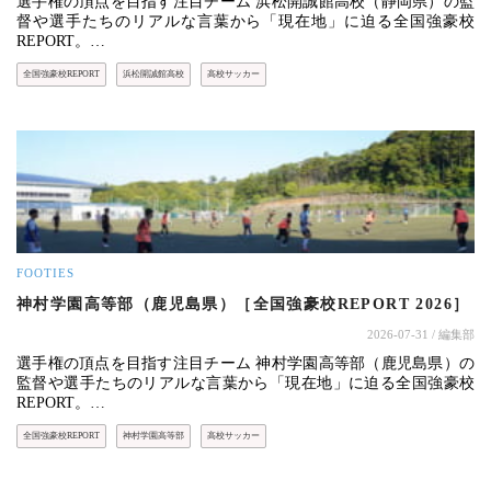
選手権の頂点を目指す注目チーム 浜松開誠館高校（静岡県）の監
督や選手たちのリアルな言葉から「現在地」に迫る全国強豪校
REPORT。…
全国強豪校REPORT
浜松開誠館高校
高校サッカー
FOOTIES
神村学園高等部（鹿児島県）［全国強豪校REPORT 2026］
2026-07-31
/ 編集部
選手権の頂点を目指す注目チーム 神村学園高等部（鹿児島県）の
監督や選手たちのリアルな言葉から「現在地」に迫る全国強豪校
REPORT。…
全国強豪校REPORT
神村学園高等部
高校サッカー