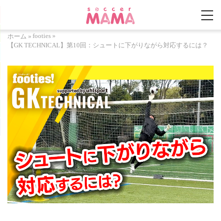
footies
»
ホーム
»
【GK TECHNICAL】第10回：シュートに下がりながら対応するには？