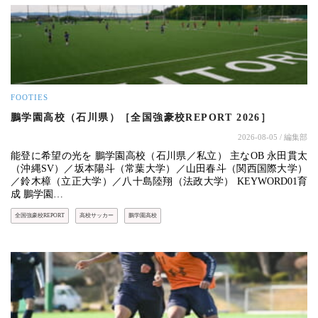
FOOTIES
鵬学園高校（石川県）［全国強豪校REPORT 2026］
2026-08-05
/ 編集部
能登に希望の光を 鵬学園高校（石川県／私立） 主なOB 永田貫太
（沖縄SV）／坂本陽斗（常葉大学）／山田春斗（関西国際大学）
／鈴木樟（立正大学）／八十島陸翔（法政大学） KEYWORD01育
成 鵬学園…
全国強豪校REPORT
高校サッカー
鵬学園高校