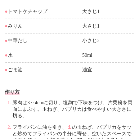
●
トマトケチャップ
大さじ1
●
みりん
大さじ1
●
中華だし
小さじ2
●
水
50ml
●
ごま油
適宜
作り方
豚肉は3～4cmに切り、塩麹で下味をつけ、片栗粉を両
面にまぶす。玉ねぎ、パプリカは食べやすい大きさに
切る。
フライパンに油を引き、
１
の玉ねぎ、パプリカをサッ
と炒めてフライパンの半分に寄せ、空いたスペースで