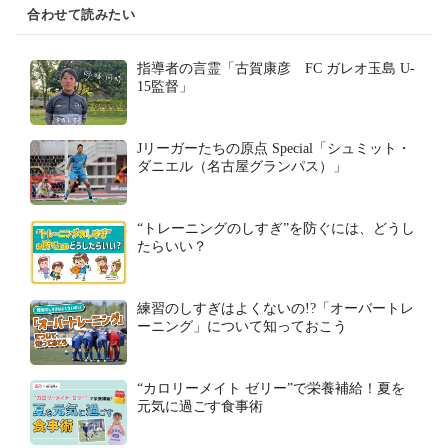
合わせて読みたい
指導者の言霊「古賀康彦 FC ガレオ玉島 U-
15監督」
Jリーガーたちの原点 Special「シュミット・
ダニエル（名古屋グランパス）」
“トレーニングのしすぎ”を防ぐには、どうし
たらいい？
練習のしすぎはよくないの!?「オーバートレ
ーニング」について知っておこう
“カロリーメイト ゼリー”で栄養補給！夏を
元気に過ごす食事術