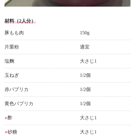
材料（2人分）
豚もも肉
150g
片栗粉
適宜
塩麴
大さじ1
玉ねぎ
1/2個
赤パプリカ
1/2個
黄色パプリカ
1/2個
●
酢
大さじ1
●
砂糖
大さじ1