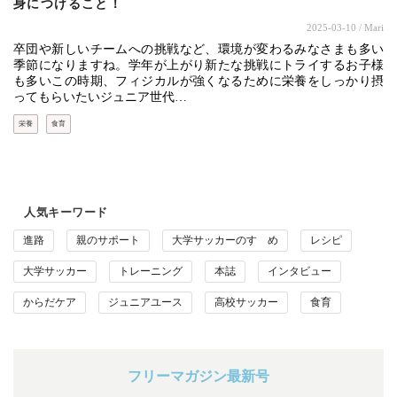
身につけること！
2025-03-10
/ Mari
卒団や新しいチームへの挑戦など、環境が変わるみなさまも多い
季節になりますね。学年が上がり新たな挑戦にトライするお子様
も多いこの時期、フィジカルが強くなるために栄養をしっかり摂
ってもらいたいジュニア世代…
栄養
食育
人気キーワード
進路
親のサポート
大学サッカーのすゝめ
レシピ
大学サッカー
トレーニング
本誌
インタビュー
からだケア
ジュニアユース
高校サッカー
食育
フリーマガジン最新号