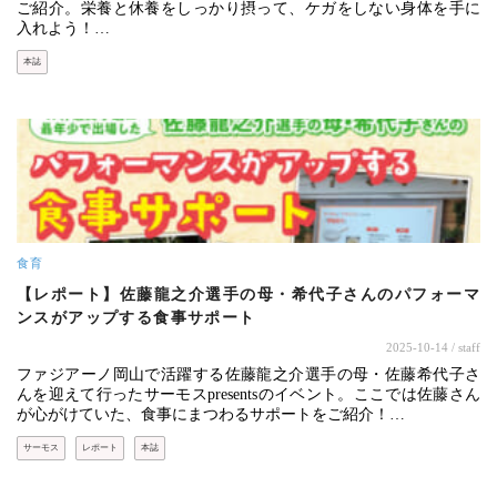
ご紹介。栄養と休養をしっかり摂って、ケガをしない身体を手に
入れよう！…
本誌
食育
【レポート】佐藤龍之介選手の母・希代子さんのパフォーマ
ンスがアップする食事サポート
2025-10-14
/ staff
ファジアーノ岡山で活躍する佐藤龍之介選手の母・佐藤希代子さ
んを迎えて行ったサーモスpresentsのイベント。ここでは佐藤さん
が心がけていた、食事にまつわるサポートをご紹介！…
サーモス
レポート
本誌