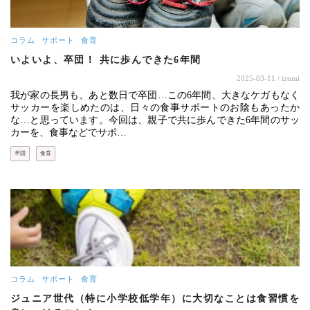
コラム
サポート
食育
いよいよ、卒団！ 共に歩んできた6年間
2025-03-11
/ izumi
我が家の長男も、あと数日で卒団…この6年間、大きなケガもなく
サッカーを楽しめたのは、日々の食事サポートのお陰もあったか
な…と思っています。今回は、親子で共に歩んできた6年間のサッ
カーを、食事などでサポ…
卒団
食育
コラム
サポート
食育
ジュニア世代（特に小学校低学年）に大切なことは食習慣を