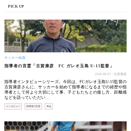
PICK UP
サッカー知識
指導者の言霊「古賀康彦 FC ガレオ玉島 U-15監督」
2026-08-07
/ 古賀康彦
指導者インタビューシリーズ。今回は、FCガレオ玉島U-15監督の
古賀康彦さんに、サッカーを始めて指導者になるまでの経歴や指
導者として何より大切にして事、子どもたちとの接し方、距離感
などを語っていただい…
インタビュー
指導者の言霊
本誌