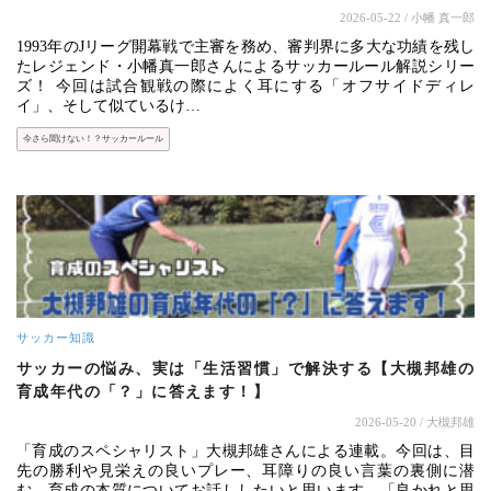
2026-05-22
/ 小幡 真一郎
1993年のJリーグ開幕戦で主審を務め、審判界に多大な功績を残し
たレジェンド・小幡真一郎さんによるサッカールール解説シリー
ズ！ 今回は試合観戦の際によく耳にする「オフサイドディレ
イ」、そして似ているけ…
今さら聞けない！？サッカールール
サッカー知識
サッカーの悩み、実は「生活習慣」で解決する【大槻邦雄の
育成年代の「？」に答えます！】
2026-05-20
/ 大槻邦雄
「育成のスペシャリスト」大槻邦雄さんによる連載。今回は、目
先の勝利や見栄えの良いプレー、耳障りの良い言葉の裏側に潜
む、育成の本質についてお話ししたいと思います。「良かれと思