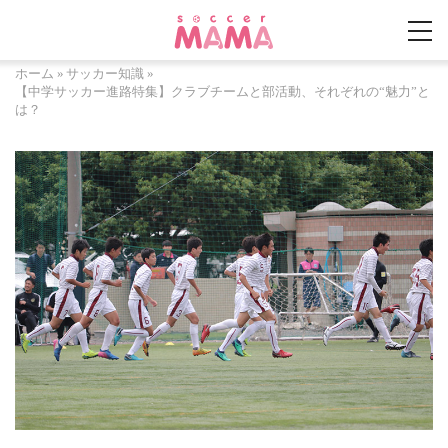
ホーム
»
サッカー知識
»
【中学サッカー進路特集】クラブチームと部活動、それぞれの“魅力”と
は？