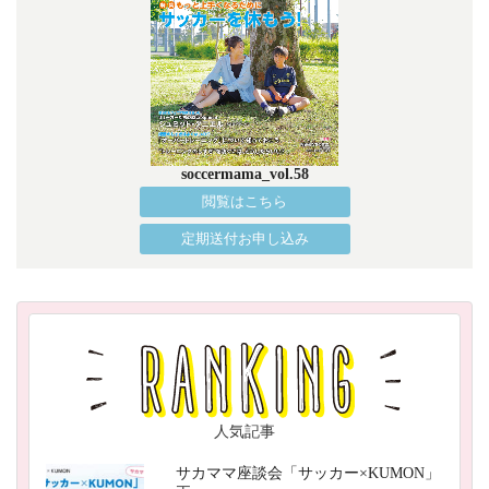
soccermama_vol.58
閲覧はこちら
定期送付お申し込み
人気記事
サカママ座談会「サッカー×KUMON」