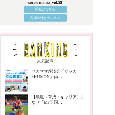
soccermama_vol.58
閲覧はこちら
定期送付お申し込み
人気記事
サカママ座談会「サッカー
×KUMON」両…
【環境（育成・キャリア）】
なぜ「MF王国…