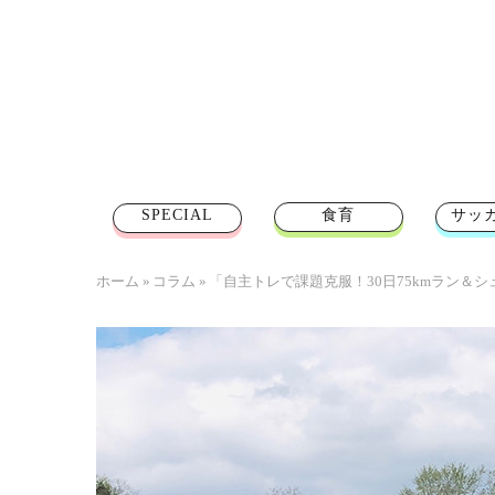
SPECIAL
食育
サッ
ホーム
»
コラム
»
「自主トレで課題克服！30日75kmラン＆