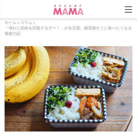
ホーム
»
コラム
»
「壊れた筋肉を回復するぞー！」が合言葉、練習後すぐに食べたくなる
補食の話