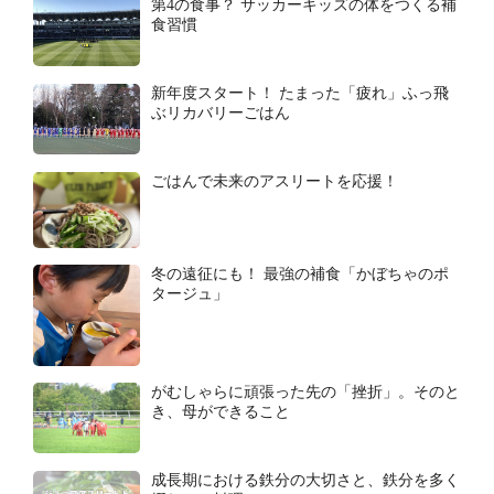
第4の食事？ サッカーキッズの体をつくる補
食習慣
新年度スタート！ たまった「疲れ」ふっ飛
ぶリカバリーごはん
ごはんで未来のアスリートを応援！
冬の遠征にも！ 最強の補食「かぼちゃのポ
タージュ」
がむしゃらに頑張った先の「挫折」。そのと
き、母ができること
成長期における鉄分の大切さと、鉄分を多く