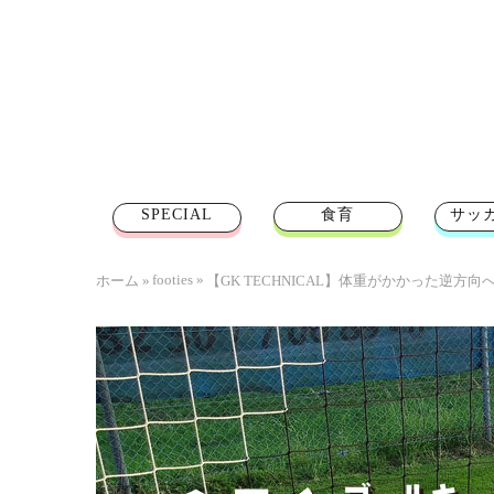
SPECIAL
食育
サッ
footies
»
ホーム
»
【GK TECHNICAL】体重がかかった逆方向