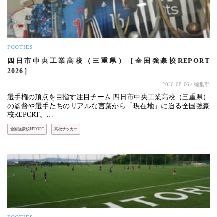
FOOTIES
四日市中央工業高校（三重県）［全国強豪校REPORT
2026］
2026-08-06
/ 編集部
選手権の頂点を目指す注目チーム 四日市中央工業高校（三重県）
の監督や選手たちのリアルな言葉から「現在地」に迫る全国強豪
校REPORT。…
全国強豪校REPORT
高校サッカー
FOOTIES