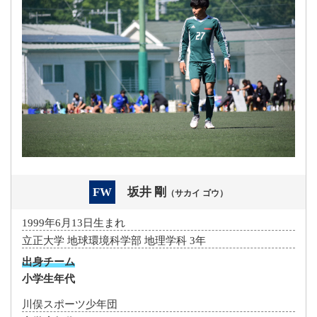
FW
坂井 剛
（サカイ ゴウ）
1999年6月13日生まれ
立正大学 地球環境科学部 地理学科 3年
出身チーム
小学生年代
川俣スポーツ少年団