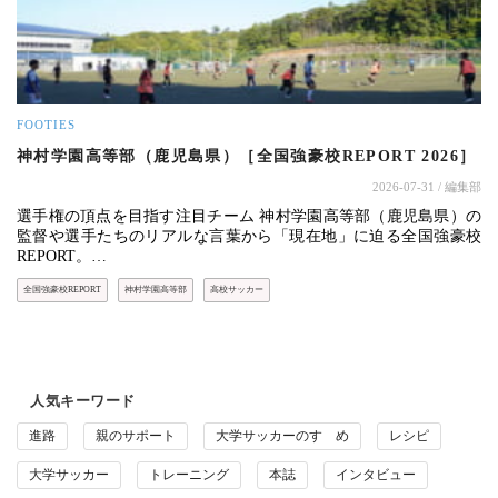
FOOTIES
神村学園高等部（鹿児島県）［全国強豪校REPORT 2026］
2026-07-31
/ 編集部
選手権の頂点を目指す注目チーム 神村学園高等部（鹿児島県）の
監督や選手たちのリアルな言葉から「現在地」に迫る全国強豪校
REPORT。…
全国強豪校REPORT
神村学園高等部
高校サッカー
人気キーワード
進路
親のサポート
大学サッカーのすゝめ
レシピ
大学サッカー
トレーニング
本誌
インタビュー