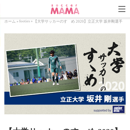
footies
»
ホーム
»
【大学サッカーのすゝめ 2020】立正大学 坂井剛選手