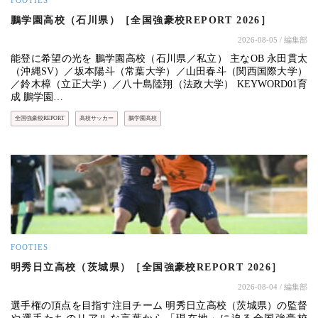
鵬学園高校（石川県）［全国強豪校REPORT 2026］
2026-08-05
/ 編集部
能登に希望の光を 鵬学園高校（石川県／私立） 主なOB 永田貫太
（沖縄SV）／坂本陽斗（常葉大学）／山田春斗（関西国際大学）
／鈴木樟（立正大学）／八十島陸翔（法政大学） KEYWORD01育
成 鵬学園…
全国強豪校REPORT
高校サッカー
鵬学園高校
FOOTIES
明秀日立高校（茨城県）［全国強豪校REPORT 2026］
2026-08-04
/ 編集部
選手権の頂点を目指す注目チーム 明秀日立高校（茨城県）の監督