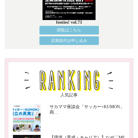
footies! vol.73
閲覧はこちら
定期送付お申し込み
人気記事
サカママ座談会「サッカー×KUMON」
両…
【環境（育成・キャリア）】なぜ「MF