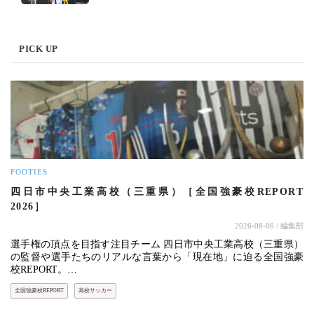
PICK UP
FOOTIES
四日市中央工業高校（三重県）［全国強豪校REPORT
2026］
2026-08-06
/ 編集部
選手権の頂点を目指す注目チーム 四日市中央工業高校（三重県）
の監督や選手たちのリアルな言葉から「現在地」に迫る全国強豪
校REPORT。…
全国強豪校REPORT
高校サッカー