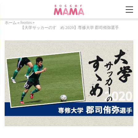
footies
»
ホーム
»
【大学サッカーのすゝめ 2020】専修大学 郡司侑弥選手