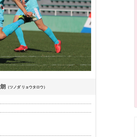
太朗
（ツノダ リョウタロウ）