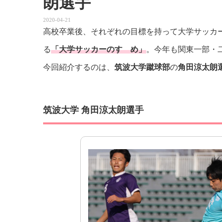
朗選手
2020-04-21
高校卒業後、それぞれの目標を持って大学サッカ
る
「大学サッカーのすゝめ」
。今年も関東一部・二
今回紹介するのは、
筑波大学蹴球部
の
角田涼太朗
筑波大学 角田涼太朗選手