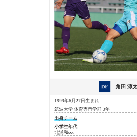
DF
角田 涼
1999年6月27日生まれ
筑波大学 体育専門学群 3年
出身チーム
小学生年代
北浦和sss