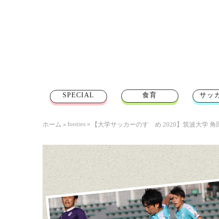
SPECIAL
食育
サッ
footies
»
ホーム
»
【大学サッカーのすゝめ 2020】筑波大学 