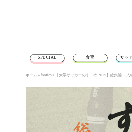
SPECIAL
食育
サッ
footies
»
ホーム
»
【大学サッカーのすゝめ 2019】総集編 －